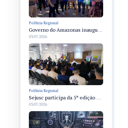
Políticia Regional
Governo do Amazonas inaugura primeiro Castramóvel Fluvial para atendimento veterinário às comunidades ribeirinhas e castração gratuita
03/07/2026
Políticia Regional
Sejusc participa da 5ª edição do Caminhos Literários com foco na cultura hip-hop nas unidades socioeducativas
03/07/2026