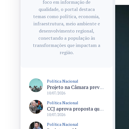
foco em informação de
qualidade, o portal destaca
temas como política, economia,
infraestrutura, meio ambiente e
desenvolvimento regional,
conectando a população às
transformações que impactam a
região.
Política Nacional
Projeto na Câmara prevê pagamento do seguro-defeso ao pescador artesanal durante paralisações para preservação ambiental
10/07/2026
Política Nacional
CCJ aprova proposta que altera regras de repartição do ICMS entre municípios em atividades do agronegócio
10/07/2026
Política Nacional