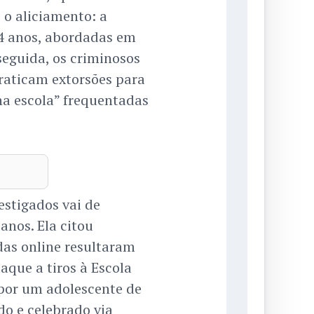
 o aliciamento: a
14 anos, abordadas em
seguida, os criminosos
praticam extorsões para
 na escola” frequentadas
estigados vai de
anos. Ela citou
s online resultaram
que a tiros à Escola
por um adolescente de
do e celebrado via