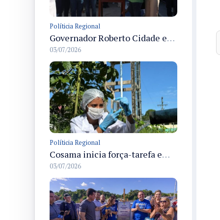
Políticia Regional
Governador Roberto Cidade entrega readequação do ambulatório da FCecon e amplia capacidade de atendimento oncológico em Manaus
03/07/2026
Políticia Regional
Cosama inicia força-tarefa em Anamã para fortalecer abastecimento de água e segurança hídrica da população
03/07/2026