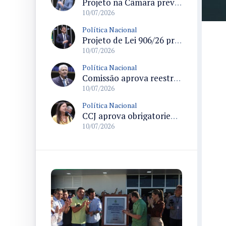
Projeto na Câmara prevê isenção do Imposto de Renda para profissionais da segurança pública e compensa receita com tributos sobre apostas
10/07/2026
Política Nacional
Projeto de Lei 906/26 propõe transparência no parcelamento e exige indicação de juros e taxas no preço a prazo
10/07/2026
Política Nacional
Comissão aprova reestruturação do quadro de pessoal do TRT da 4ª Região
10/07/2026
Política Nacional
CCJ aprova obrigatoriedade de profissional de educação física em escolinhas e entidades formadoras de atletas
10/07/2026