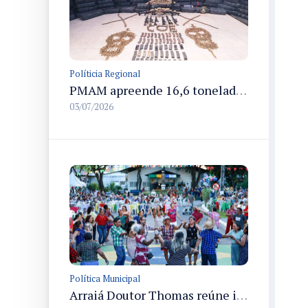
Políticia Regional
PMAM apreende 16,6 toneladas de entorpecentes e registra aumento nas prisões em flagrante e nas capturas de foragidos no primeiro semestre de 2026
03/07/2026
Política Municipal
Arraiá Doutor Thomas reúne idosos, familiares e comunidade em celebração junina em Manaus