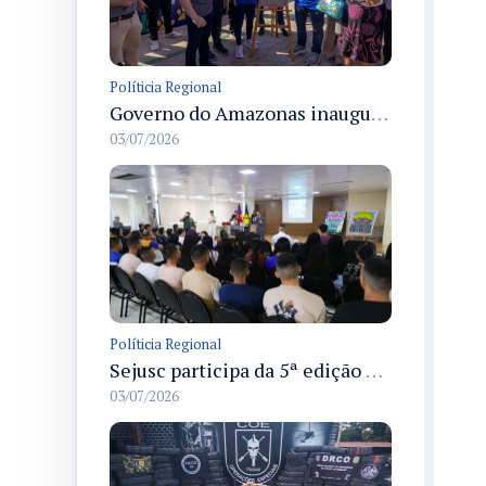
Políticia Regional
Governo do Amazonas inaugura primeiro Castramóvel Fluvial para atendimento veterinário às comunidades ribeirinhas e castração gratuita
03/07/2026
Políticia Regional
Sejusc participa da 5ª edição do Caminhos Literários com foco na cultura hip-hop nas unidades socioeducativas
03/07/2026