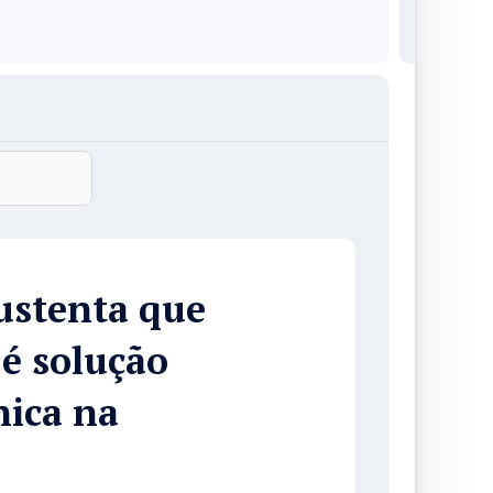
ustenta que
 é solução
nica na