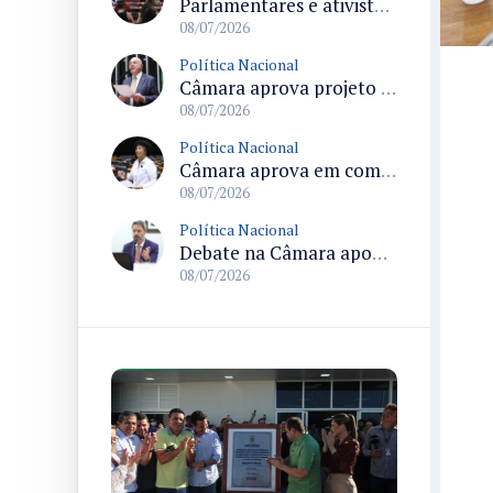
Parlamentares e ativistas pedem votação da criminalização da misoginia no Plenário antes do recesso
08/07/2026
Política Nacional
Câmara aprova projeto que torna permanentes os incentivos à reciclagem e amplia dedução do IR para empresas
08/07/2026
Política Nacional
Câmara aprova em comissão texto que permite ampliar reserva de moradias para pessoas com deficiência conforme demanda
08/07/2026
Política Nacional
Debate na Câmara aponta riscos da exposição massiva de apostas esportivas e pede regras para publicidade
08/07/2026