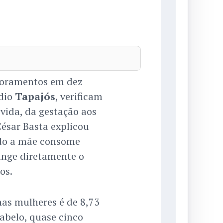
toramentos em dez
édio
Tapajós
, verificam
 vida, da gestação aos
ésar Basta explicou
ndo a mãe consome
inge diretamente o
os.
as mulheres é de 8,73
abelo, quase cinco