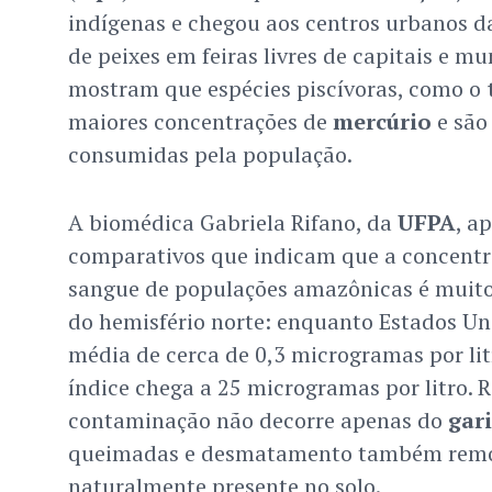
indígenas e chegou aos centros urbanos da
de peixes em feiras livres de capitais e m
mostram que espécies piscívoras, como o
maiores concentrações de
mercúrio
e são
consumidas pela população.
A biomédica Gabriela Rifano, da
UFPA
, a
comparativos que indicam que a concent
sangue de populações amazônicas é muito 
do hemisfério norte: enquanto Estados Un
média de cerca de 0,3 microgramas por li
índice chega a 25 microgramas por litro. R
contaminação não decorre apenas do
gar
queimadas e desmatamento também remo
naturalmente presente no solo.