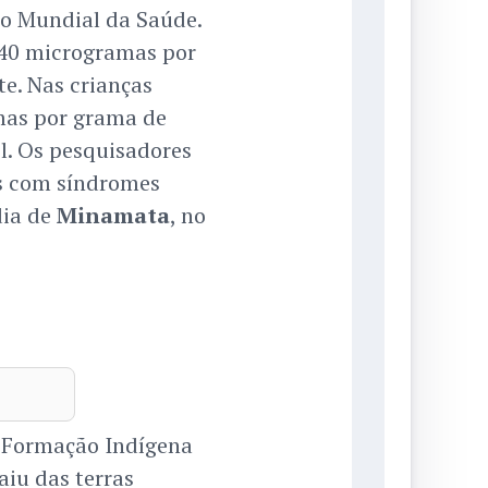
ão Mundial da Saúde.
 40 microgramas por
te. Nas crianças
mas por grama de
el. Os pesquisadores
s com síndromes
dia de
Minamata
, no
e Formação Indígena
aiu das terras