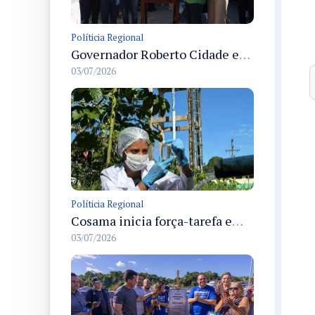
Políticia Regional
Governador Roberto Cidade entrega readequação do ambulatório da FCecon e amplia capacidade de atendimento oncológico em Manaus
03/07/2026
Políticia Regional
Cosama inicia força-tarefa em Anamã para fortalecer abastecimento de água e segurança hídrica da população
03/07/2026