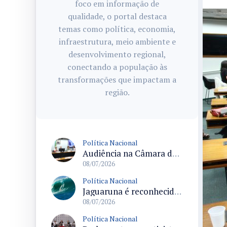
foco em informação de
qualidade, o portal destaca
temas como política, economia,
infraestrutura, meio ambiente e
desenvolvimento regional,
conectando a população às
transformações que impactam a
região.
Política Nacional
Audiência na Câmara debate deportações em massa dos Estados Unidos e acolhimento de migrantes no Brasil
08/07/2026
Política Nacional
Jaguaruna é reconhecida como Capital Nacional da Maior Onda do Brasil após sanção da lei
08/07/2026
Política Nacional