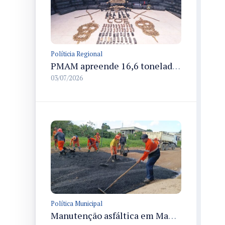
Políticia Regional
PMAM apreende 16,6 toneladas de entorpecentes e registra aumento nas prisões em flagrante e nas capturas de foragidos no primeiro semestre de 2026
03/07/2026
Política Municipal
Manutenção asfáltica em Manaus recupera rua Praia do Arpoador e melhora trafegabilidade no Tarumã