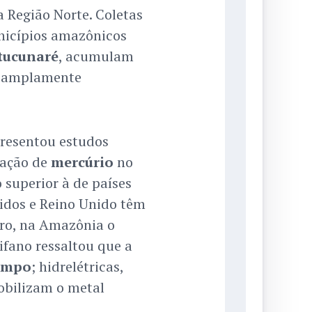
 Região Norte. Coletas
unicípios amazônicos
tucunaré
, acumulam
 amplamente
presentou estudos
ração de
mercúrio
no
superior à de países
idos e Reino Unido têm
tro, na Amazônia o
ifano ressaltou que a
impo
; hidrelétricas,
bilizam o metal