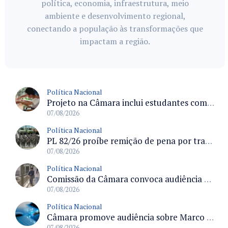
política, economia, infraestrutura, meio
ambiente e desenvolvimento regional,
conectando a população às transformações que
impactam a região.
Política Nacional
Projeto na Câmara inclui estudantes com deficiência no regime escolar especial da LDB e estabelece critérios para frequência
07/08/2026
Política Nacional
PL 82/26 proíbe remição de pena por trabalho em funções militares para condenados por crimes contra o Estado Democrático de Direito
07/08/2026
Política Nacional
Comissão da Câmara convoca audiência para discutir misoginia nas escolas e universidades após divulgação de listas misóginas
07/08/2026
Política Nacional
Câmara promove audiência sobre Marco de Fomento à Economia Digital e impactos da inteligência artificial
07/08/2026