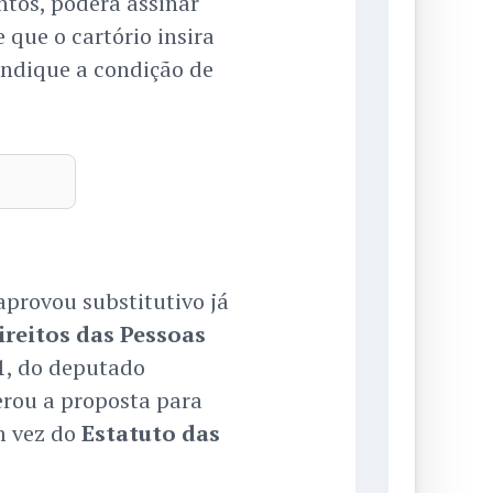
tos, poderá assinar
 que o cartório insira
ndique a condição de
aprovou substitutivo já
reitos das Pessoas
1, do deputado
terou a proposta para
m vez do
Estatuto das