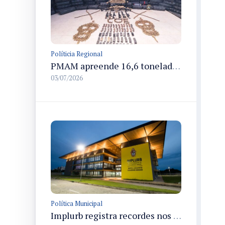
Políticia Regional
PMAM apreende 16,6 toneladas de entorpecentes e registra aumento nas prisões em flagrante e nas capturas de foragidos no primeiro semestre de 2026
03/07/2026
Política Municipal
Implurb registra recordes nos primeiros 100 dias e acelera desenvolvimento urbano em Manaus