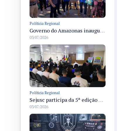
Políticia Regional
Governo do Amazonas inaugura primeiro Castramóvel Fluvial para atendimento veterinário às comunidades ribeirinhas e castração gratuita
03/07/2026
Políticia Regional
Sejusc participa da 5ª edição do Caminhos Literários com foco na cultura hip-hop nas unidades socioeducativas
03/07/2026