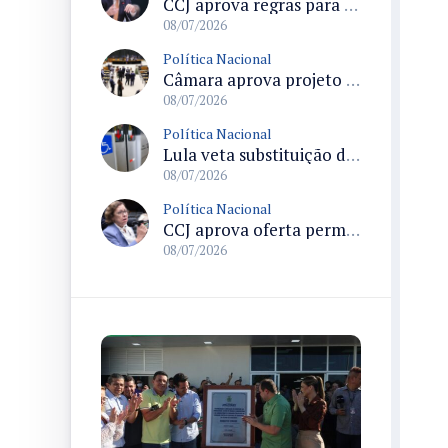
CCJ aprova regras para controle sanitário e comércio de produtos da agricultura familiar
08/07/2026
Política Nacional
Câmara aprova projeto que proíbe cobrança de tarifa mínima de consumo e muda regras do saneamento básico
08/07/2026
Política Nacional
Lula veta substituição do símbolo de acessibilidade proposto pela ONU e sanciona lei que amplia sinalização obrigatória
08/07/2026
Política Nacional
CCJ aprova oferta permanente de canais de atendimento a mulheres em situação de violência doméstica e altera Lei Maria da Penha
08/07/2026