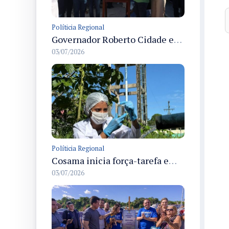
Políticia Regional
Governador Roberto Cidade entrega readequação do ambulatório da FCecon e amplia capacidade de atendimento oncológico em Manaus
03/07/2026
Políticia Regional
Cosama inicia força-tarefa em Anamã para fortalecer abastecimento de água e segurança hídrica da população
03/07/2026