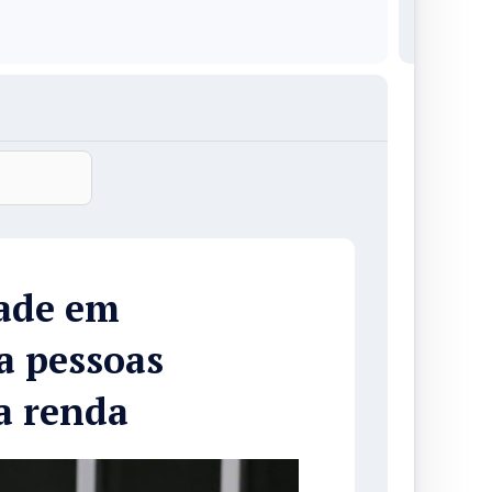
ade em
ra pessoas
a renda