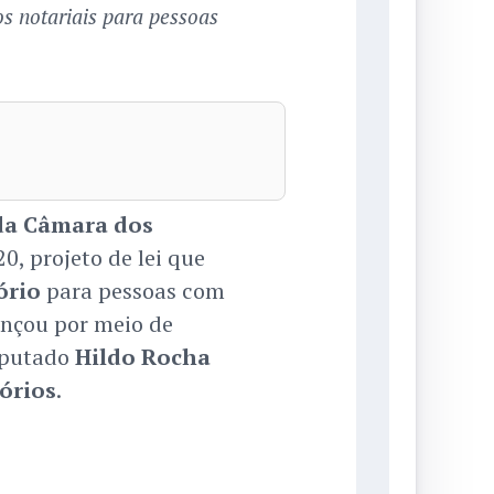
s notariais para pessoas
da Câmara dos
, projeto de lei que
ório
para pessoas com
ançou por meio de
eputado
Hildo Rocha
tórios
.