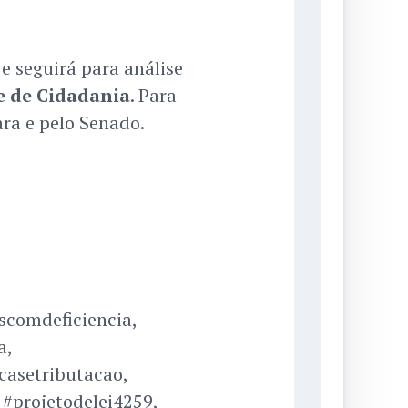
e seguirá para análise
e de Cidadania
. Para
ara e pelo Senado.
scomdeficiencia,
a,
asetributacao,
 #projetodelei4259,