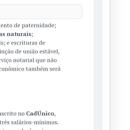
ento de paternidade;
oas naturais
;
; e escrituras de
inção de união estável,
viço notarial que não
 econômico também será
nscrito no
CadÚnico
,
rês salários-mínimos.