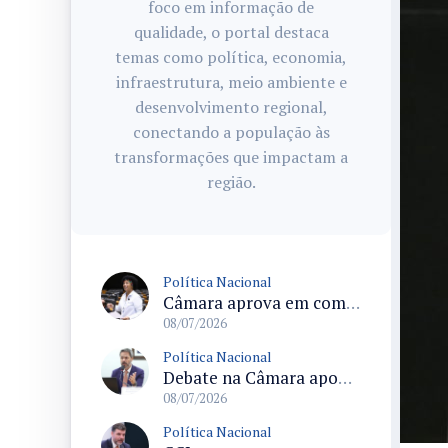
foco em informação de
qualidade, o portal destaca
temas como política, economia,
infraestrutura, meio ambiente e
desenvolvimento regional,
conectando a população às
transformações que impactam a
região.
Política Nacional
Câmara aprova em comissão texto que permite ampliar reserva de moradias para pessoas com deficiência conforme demanda
08/07/2026
Política Nacional
Debate na Câmara aponta riscos da exposição massiva de apostas esportivas e pede regras para publicidade
08/07/2026
Política Nacional