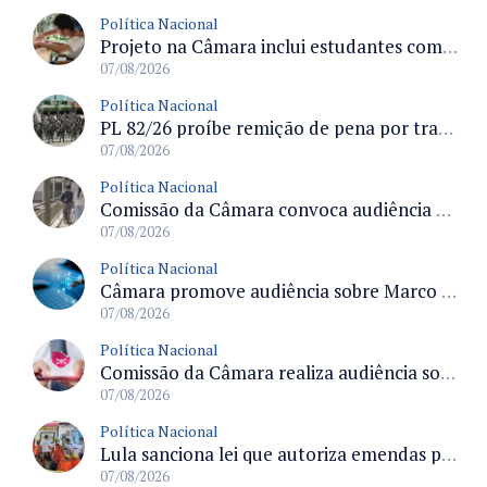
Política Nacional
Projeto na Câmara inclui estudantes com deficiência no regime escolar especial da LDB e estabelece critérios para frequência
07/08/2026
Política Nacional
PL 82/26 proíbe remição de pena por trabalho em funções militares para condenados por crimes contra o Estado Democrático de Direito
07/08/2026
Política Nacional
Comissão da Câmara convoca audiência para discutir misoginia nas escolas e universidades após divulgação de listas misóginas
07/08/2026
Política Nacional
Câmara promove audiência sobre Marco de Fomento à Economia Digital e impactos da inteligência artificial
07/08/2026
Política Nacional
Comissão da Câmara realiza audiência sobre apostas online para medir o tamanho do mercado ilegal
07/08/2026
Política Nacional
Lula sanciona lei que autoriza emendas parlamentares para atendimento pré-hospitalar pelos bombeiros
07/08/2026