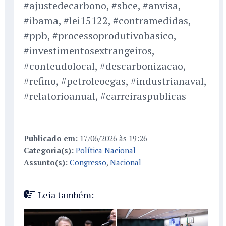
#ajustedecarbono, #sbce, #anvisa,
#ibama, #lei15122, #contramedidas,
#ppb, #processoprodutivobasico,
#investimentosextrangeiros,
#conteudolocal, #descarbonizacao,
#refino, #petroleoegas, #industrianaval,
#relatorioanual, #carreiraspublicas
Publicado em:
17/06/2026 às 19:26
Categoria(s):
Política Nacional
Assunto(s):
Congresso
,
Nacional
Leia também: