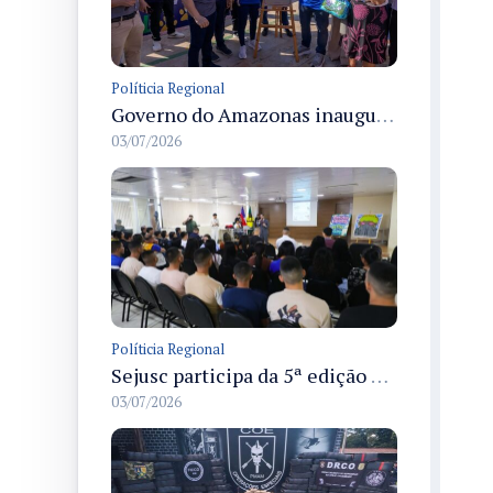
Políticia Regional
Governo do Amazonas inaugura primeiro Castramóvel Fluvial para atendimento veterinário às comunidades ribeirinhas e castração gratuita
03/07/2026
Políticia Regional
Sejusc participa da 5ª edição do Caminhos Literários com foco na cultura hip-hop nas unidades socioeducativas
03/07/2026