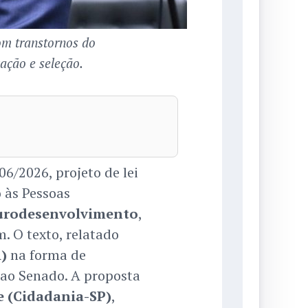
com transtornos do
ação e seleção.
/2026, projeto de lei
o às Pessoas
urodesenvolvimento
,
. O texto, relatado
)
na forma de
o ao Senado. A proposta
 (Cidadania-SP)
,