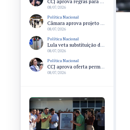
CCJ aprova regras para controle sanitário e comércio de produtos da agricultura familiar
08/07/2026
Política Nacional
Câmara aprova projeto que proíbe cobrança de tarifa mínima de consumo e muda regras do saneamento básico
08/07/2026
Política Nacional
Lula veta substituição do símbolo de acessibilidade proposto pela ONU e sanciona lei que amplia sinalização obrigatória
08/07/2026
Política Nacional
CCJ aprova oferta permanente de canais de atendimento a mulheres em situação de violência doméstica e altera Lei Maria da Penha
08/07/2026