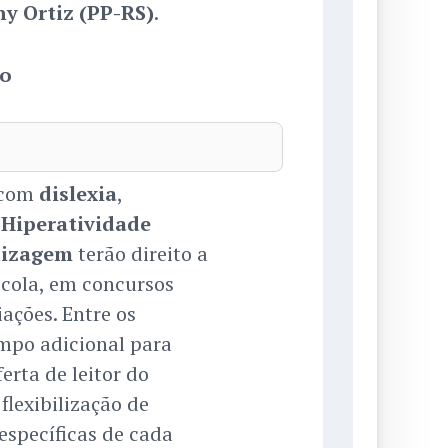
y Ortiz (PP-RS)
.
do
 com
dislexia
,
 Hiperatividade
dizagem
terão direito a
scola, em concursos
iações. Entre os
mpo adicional para
rta de leitor do
flexibilização de
específicas de cada