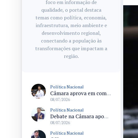
foco em informação de
qualidade, o portal destaca
temas como política, economia,
infraestrutura, meio ambiente e
desenvolvimento regional,
conectando a população às
transformações que impactam a
região.
Política Nacional
Câmara aprova em comissão texto que permite ampliar reserva de moradias para pessoas com deficiência conforme demanda
08/07/2026
Política Nacional
Debate na Câmara aponta riscos da exposição massiva de apostas esportivas e pede regras para publicidade
08/07/2026
Política Nacional