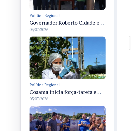
Políticia Regional
Governador Roberto Cidade entrega readequação do ambulatório da FCecon e amplia capacidade de atendimento oncológico em Manaus
03/07/2026
Políticia Regional
Cosama inicia força-tarefa em Anamã para fortalecer abastecimento de água e segurança hídrica da população
03/07/2026