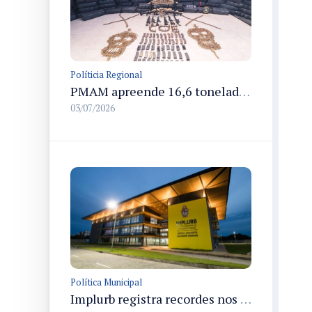
Políticia Regional
PMAM apreende 16,6 toneladas de entorpecentes e registra aumento nas prisões em flagrante e nas capturas de foragidos no primeiro semestre de 2026
03/07/2026
Política Municipal
Implurb registra recordes nos primeiros 100 dias e acelera desenvolvimento urbano em Manaus