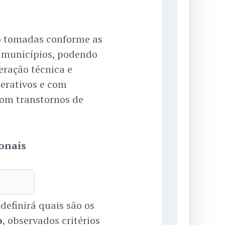
ão tomadas conforme as
s municípios, podendo
eração técnica e
derativos e com
com transtornos de
onais
definirá quais são os
o
, observados critérios