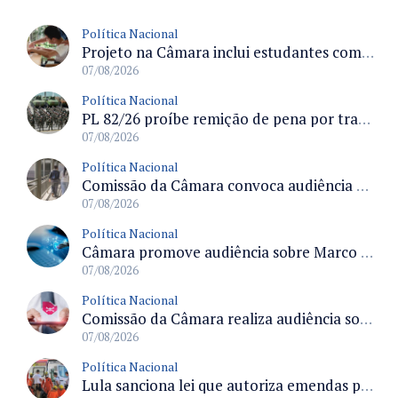
Política Nacional
Projeto na Câmara inclui estudantes com deficiência no regime escolar especial da LDB e estabelece critérios para frequência
07/08/2026
Política Nacional
PL 82/26 proíbe remição de pena por trabalho em funções militares para condenados por crimes contra o Estado Democrático de Direito
07/08/2026
Política Nacional
Comissão da Câmara convoca audiência para discutir misoginia nas escolas e universidades após divulgação de listas misóginas
07/08/2026
Política Nacional
Câmara promove audiência sobre Marco de Fomento à Economia Digital e impactos da inteligência artificial
07/08/2026
Política Nacional
Comissão da Câmara realiza audiência sobre apostas online para medir o tamanho do mercado ilegal
07/08/2026
Política Nacional
Lula sanciona lei que autoriza emendas parlamentares para atendimento pré-hospitalar pelos bombeiros