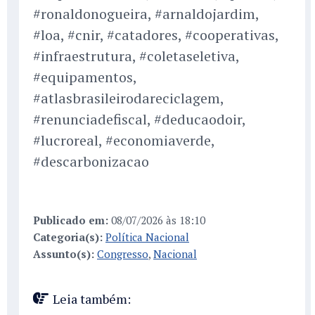
#ronaldonogueira, #arnaldojardim,
#loa, #cnir, #catadores, #cooperativas,
#infraestrutura, #coletaseletiva,
#equipamentos,
#atlasbrasileirodareciclagem,
#renunciadefiscal, #deducaodoir,
#lucroreal, #economiaverde,
#descarbonizacao
Publicado em:
08/07/2026 às 18:10
Categoria(s):
Política Nacional
Assunto(s):
Congresso
,
Nacional
Leia também: