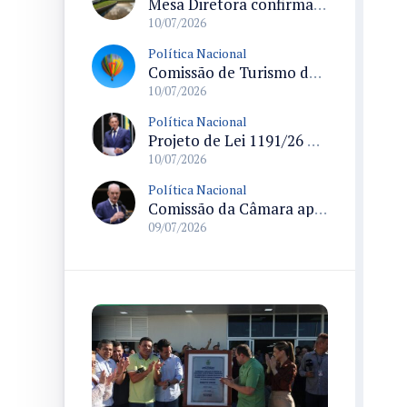
Mesa Diretora confirma perda de mandato de três deputados após revisão de votos
10/07/2026
Política Nacional
Comissão de Turismo da Câmara discute regulamentação do balonismo turístico após acidente em Praia Grande (SC)
10/07/2026
Política Nacional
Projeto de Lei 1191/26 determina comunicação obrigatória de negligência parental ao Ministério Público em tramitação na Câmara
10/07/2026
Política Nacional
Comissão da Câmara aprova sinalização de atendimento prioritário com símbolos e descrições para diversas deficiências
09/07/2026