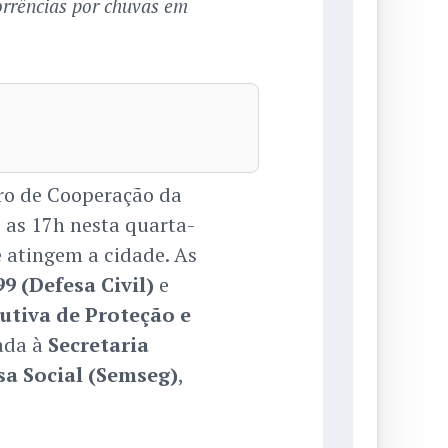
orrências por chuvas em
ro de Cooperação da
é as 17h nesta quarta-
e atingem a cidade. As
9 (Defesa Civil)
e
utiva de Proteção e
lada à
Secretaria
sa Social (Semseg)
,