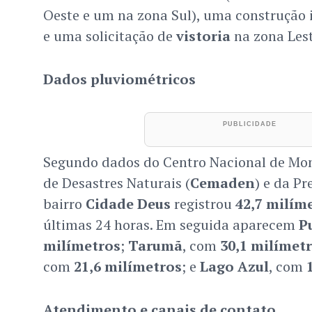
Oeste e um na zona Sul), uma construção 
e uma solicitação de
vistoria
na zona Lest
Dados pluviométricos
Segundo dados do Centro Nacional de Mon
de Desastres Naturais (
Cemaden
) e da Pr
bairro
Cidade Deus
registrou
42,7 milím
últimas 24 horas. Em seguida aparecem
P
milímetros
;
Tarumã
, com
30,1 milímet
com
21,6 milímetros
; e
Lago Azul
, com
Atendimento e canais de contato