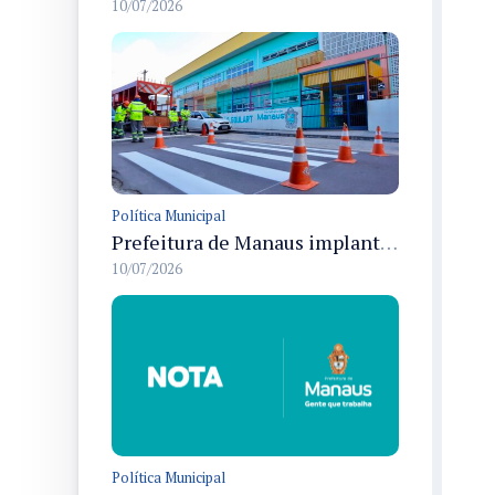
10/07/2026
Política Municipal
Prefeitura de Manaus implanta sentido único nas ruas Samambaia e Balbina Mestrinho em Santa Etelvina para melhorar circulação
10/07/2026
Política Municipal