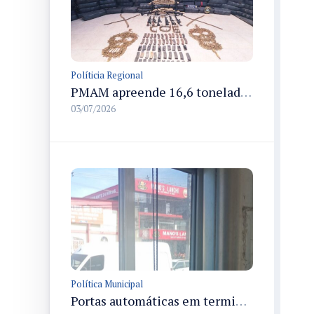
Políticia Regional
PMAM apreende 16,6 toneladas de entorpecentes e registra aumento nas prisões em flagrante e nas capturas de foragidos no primeiro semestre de 2026
03/07/2026
Política Municipal
Portas automáticas em terminais de Manaus sofrem vandalismo e geram custos públicos por manutenção