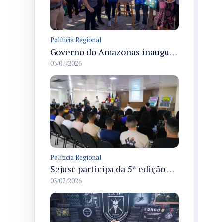
Políticia Regional
Governo do Amazonas inaugura primeiro Castramóvel Fluvial para atendimento veterinário às comunidades ribeirinhas e castração gratuita
03/07/2026
Políticia Regional
Sejusc participa da 5ª edição do Caminhos Literários com foco na cultura hip-hop nas unidades socioeducativas
03/07/2026