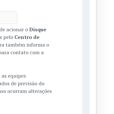
ode acionar o
Disque
as pelo
Centro de
tura também informa o
 para contato com a
 as equipes
ados de previsão do
aso ocorram alterações