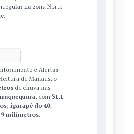
irregular na zona Norte
e.
itoramento e Alertas
efeitura de Manaus, o
etros
de chuva nas
uraquequara
, com
31,1
ros
;
igarapé do 40
,
19 milímetros
.