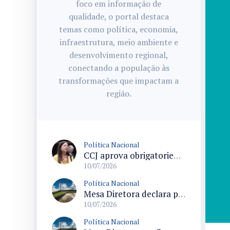
foco em informação de
qualidade, o portal destaca
temas como política, economia,
infraestrutura, meio ambiente e
desenvolvimento regional,
conectando a população às
transformações que impactam a
região.
Política Nacional
CCJ aprova obrigatoriedade de profissional de educação física em escolinhas e entidades formadoras de atletas
10/07/2026
Política Nacional
Mesa Diretora declara perda de mandato de deputados após novo cálculo dos votos de 2022
10/07/2026
Política Nacional