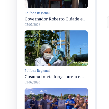
Políticia Regional
Governador Roberto Cidade entrega readequação do ambulatório da FCecon e amplia capacidade de atendimento oncológico em Manaus
03/07/2026
Políticia Regional
Cosama inicia força-tarefa em Anamã para fortalecer abastecimento de água e segurança hídrica da população
03/07/2026