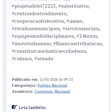
#projetodelei72225, #substitutivo,
#centrosdeatendimento,
#cooperacaofederativa, #uniao,
#estadosemunicipios, #servicossociais,
#equipesmultidisciplinares, #24horas,
#imoveisdauniao, #financasetributacao,
#constituicaoejusticaecidadania,
#camara, #senado
Publicado em:
25/05/2026 às 09:35
Categoria(s):
Política Nacional
Assunto(s):
Congresso
,
Nacional
Leia também: