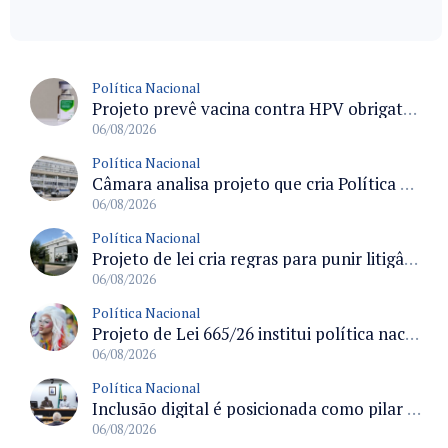
Política Nacional
Projeto prevê vacina contra HPV obrigatória e testes moleculares para rastreamento do câncer do colo do útero
06/08/2026
Política Nacional
Câmara analisa projeto que cria Política Nacional de Qualificação e Valorização da Preceptoria na Residência Médica
06/08/2026
Política Nacional
Projeto de lei cria regras para punir litigância abusiva reversa e integrar sistemas do Judiciário
06/08/2026
Política Nacional
Projeto de Lei 665/26 institui política nacional para prevenção ao transfeminicídio e prevê medidas de proteção e reparação
06/08/2026
Política Nacional
Inclusão digital é posicionada como pilar essencial da reurbanização de favelas e periferias
06/08/2026