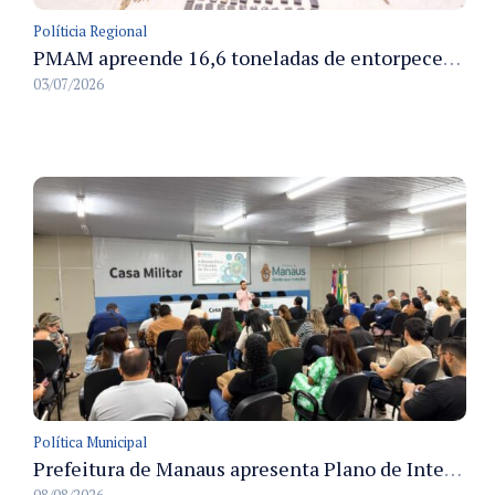
Políticia Regional
PMAM apreende 16,6 toneladas de entorpecentes e registra aumento nas prisões em flagrante e nas capturas de foragidos no primeiro semestre de 2026
03/07/2026
Política Municipal
Prefeitura de Manaus apresenta Plano de Integridade da CGM e qualifica servidores para governança e conformidade no biênio 2027-2028