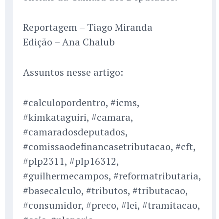
Reportagem – Tiago Miranda
Edição – Ana Chalub
Assuntos nesse artigo:
#calculopordentro, #icms,
#kimkataguiri, #camara,
#camaradosdeputados,
#comissaodefinancasetributacao, #cft,
#plp2311, #plp16312,
#guilhermecampos, #reformatributaria,
#basecalculo, #tributos, #tributacao,
#consumidor, #preco, #lei, #tramitacao,