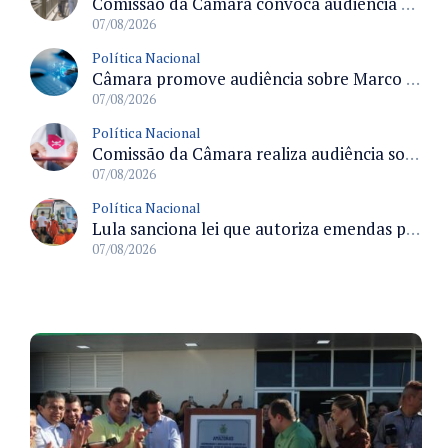
Comissão da Câmara convoca audiência para discutir misoginia nas escolas e universidades após divulgação de listas misóginas
07/08/2026
Política Nacional
Câmara promove audiência sobre Marco de Fomento à Economia Digital e impactos da inteligência artificial
07/08/2026
Política Nacional
Comissão da Câmara realiza audiência sobre apostas online para medir o tamanho do mercado ilegal
07/08/2026
Política Nacional
Lula sanciona lei que autoriza emendas parlamentares para atendimento pré-hospitalar pelos bombeiros
07/08/2026