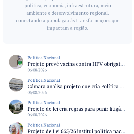
política, economia, infraestrutura, meio
ambiente e desenvolvimento regional,
conectando a população às transformações que
impactam a região.
Política Nacional
Projeto prevê vacina contra HPV obrigatória e testes moleculares para rastreamento do câncer do colo do útero
06/08/2026
Política Nacional
Câmara analisa projeto que cria Política Nacional de Qualificação e Valorização da Preceptoria na Residência Médica
06/08/2026
Política Nacional
Projeto de lei cria regras para punir litigância abusiva reversa e integrar sistemas do Judiciário
06/08/2026
Política Nacional
Projeto de Lei 665/26 institui política nacional para prevenção ao transfeminicídio e prevê medidas de proteção e reparação