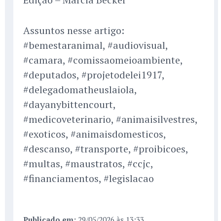
Assuntos nesse artigo:
#bemestaranimal, #audiovisual,
#camara, #comissaomeioambiente,
#deputados, #projetodelei1917,
#delegadomatheuslaiola,
#dayanybittencourt,
#medicoveterinario, #animaisilvestres,
#exoticos, #animaisdomesticos,
#descanso, #transporte, #proibicoes,
#multas, #maustratos, #ccjc,
#financiamentos, #legislacao
Publicado em:
29/05/2026 às 13:33