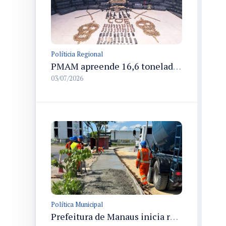
Políticia Regional
PMAM apreende 16,6 toneladas de entorpecentes e registra aumento nas prisões em flagrante e nas capturas de foragidos no primeiro semestre de 2026
03/07/2026
Política Municipal
Prefeitura de Manaus inicia revitalização da avenida Margarita para ampliar segurança e acessibilidade dos moradores