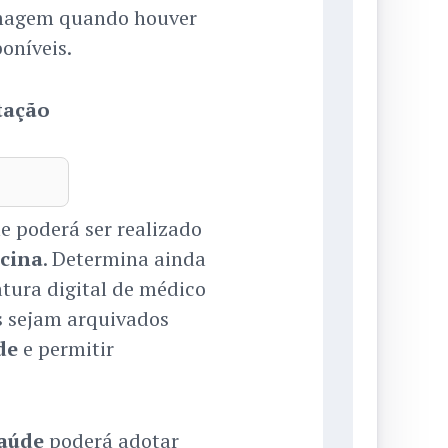
imagem quando houver
oníveis.
tação
e poderá ser realizado
cina
. Determina ainda
tura digital de médico
s sejam arquivados
de
e permitir
Saúde
poderá adotar