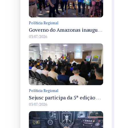
Políticia Regional
Governo do Amazonas inaugura primeiro Castramóvel Fluvial para atendimento veterinário às comunidades ribeirinhas e castração gratuita
03/07/2026
Políticia Regional
Sejusc participa da 5ª edição do Caminhos Literários com foco na cultura hip-hop nas unidades socioeducativas
03/07/2026