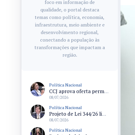
foco em informação de
qualidade, o portal destaca
temas como política, economia,
infraestrutura, meio ambiente e
desenvolvimento regional,
conectando a população às
transformações que impactam a
região.
Política Nacional
CCJ aprova oferta permanente de canais de atendimento a mulheres em situação de violência doméstica e altera Lei Maria da Penha
08/07/2026
Política Nacional
Projeto de Lei 344/26 limita impedimento e regula advocacia de parlamentares segundo ente remunerador
08/07/2026
Política Nacional