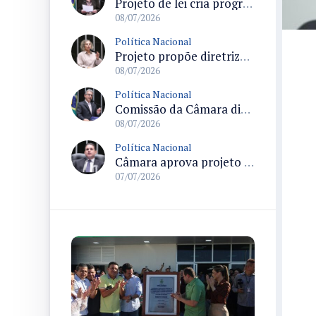
Projeto de lei cria programa federal para enfrentar insegurança hídrica na metade sul do Rio Grande do Sul
08/07/2026
Política Nacional
Projeto propõe diretrizes de segurança alimentar na Amazônia Legal para povos e comunidades tradicionais
08/07/2026
Política Nacional
Comissão da Câmara discute impactos sociais e possíveis violações por cobrança de pedágio na Lapa
08/07/2026
Política Nacional
Câmara aprova projeto que cria Sistema Nacional de enfrentamento da violência contra mulheres e envia texto ao Senado
07/07/2026