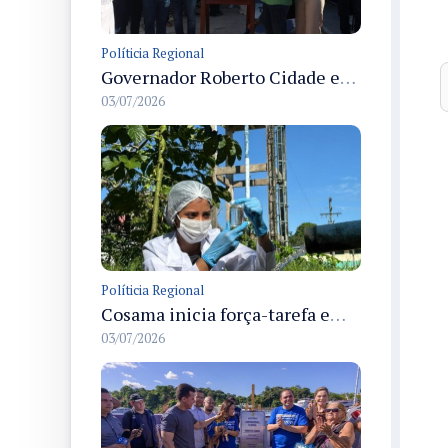
Políticia Regional
Governador Roberto Cidade entrega readequação do ambulatório da FCecon e amplia capacidade de atendimento oncológico em Manaus
03/07/2026
Políticia Regional
Cosama inicia força-tarefa em Anamã para fortalecer abastecimento de água e segurança hídrica da população
03/07/2026