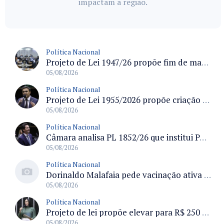
impactam a região.
Política Nacional
Projeto de Lei 1947/26 propõe fim de margens para cartão de crédito e consignado do INSS
05/08/2026
Política Nacional
Projeto de Lei 1955/2026 propõe criação de geração livre de fumo ao restringir venda de vapes a nascidos desde 1º de janeiro de 2009
05/08/2026
Política Nacional
Câmara analisa PL 1852/26 que institui Política Nacional de Gestão de Desempenho e Eficiência para servidores públicos
05/08/2026
Política Nacional
Dorinaldo Malafaia pede vacinação ativa ao Ministério da Saúde para reverter queda na cobertura vacinal no Brasil
05/08/2026
Política Nacional
Projeto de lei propõe elevar para R$ 250 mil limite de isenção do IPI para pessoas com deficiência e autismo
05/08/2026