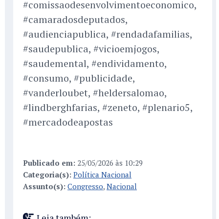
#comissaodesenvolvimentoeconomico,
#camaradosdeputados,
#audienciapublica, #rendadafamilias,
#saudepublica, #vicioemjogos,
#saudemental, #endividamento,
#consumo, #publicidade,
#vanderloubet, #heldersalomao,
#lindberghfarias, #zeneto, #plenario5,
#mercadodeapostas
Publicado em:
25/05/2026 às 10:29
Categoria(s):
Política Nacional
Assunto(s):
Congresso
,
Nacional
Leia também: