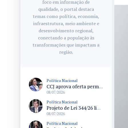
foco em informação de
qualidade, o portal destaca
temas como política, economia,
infraestrutura, meio ambiente e
desenvolvimento regional,
conectando a população às
transformações que impactam a
região.
Política Nacional
CCJ aprova oferta permanente de canais de atendimento a mulheres em situação de violência doméstica e altera Lei Maria da Penha
08/07/2026
Política Nacional
Projeto de Lei 344/26 limita impedimento e regula advocacia de parlamentares segundo ente remunerador
08/07/2026
Política Nacional