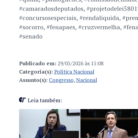
#camaradosdeputados, #projetodelei58019
#concursosespeciais, #rendaliquida, #prem
#socorro, #fenapaes, #cruzvermelha, #fena
#senado
Publicado em:
29/05/2026 às 15:08
Categoria(s):
Política Nacional
Assunto(s):
Congresso
,
Nacional
Leia também: