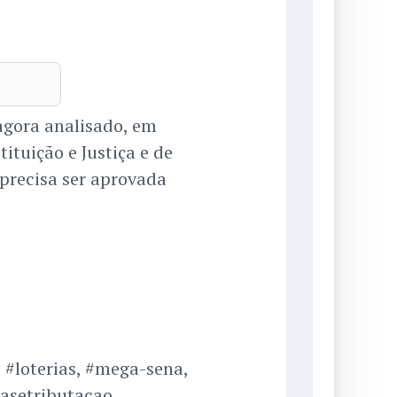
agora analisado, em
ituição e Justiça e de
a precisa ser aprovada
#loterias, #mega-sena,
asetributacao,