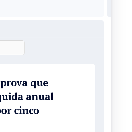
aprova que
quida anual
por cinco