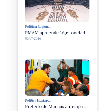
Políticia Regional
PMAM apreende 16,6 toneladas de entorpecentes e registra aumento nas prisões em flagrante e nas capturas de foragidos no primeiro semestre de 2026
03/07/2026
Política Municipal
Prefeito de Manaus antecipa 50% do 13º salário para servidores e define pagamento em 15 de julho