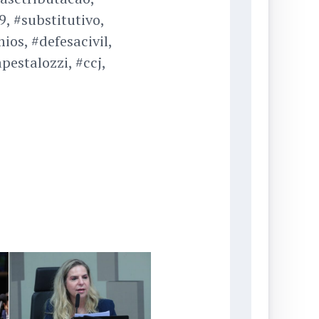
, #substitutivo,
ios, #defesacivil,
pestalozzi, #ccj,