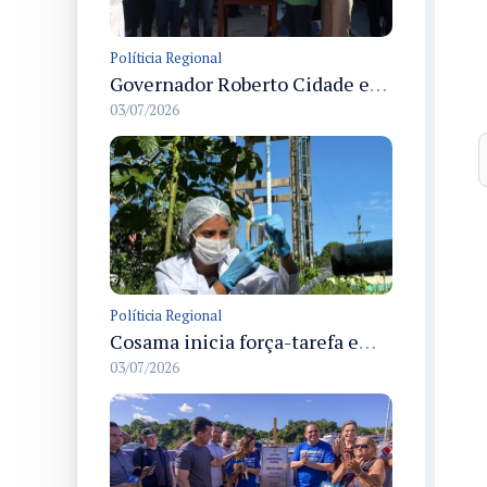
Políticia Regional
Governador Roberto Cidade entrega readequação do ambulatório da FCecon e amplia capacidade de atendimento oncológico em Manaus
03/07/2026
Políticia Regional
Cosama inicia força-tarefa em Anamã para fortalecer abastecimento de água e segurança hídrica da população
03/07/2026