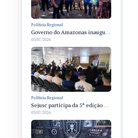
Políticia Regional
Governo do Amazonas inaugura primeiro Castramóvel Fluvial para atendimento veterinário às comunidades ribeirinhas e castração gratuita
03/07/2026
Políticia Regional
Sejusc participa da 5ª edição do Caminhos Literários com foco na cultura hip-hop nas unidades socioeducativas
03/07/2026