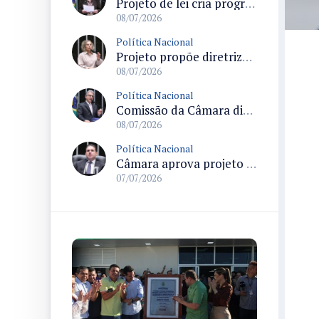
Projeto de lei cria programa federal para enfrentar insegurança hídrica na metade sul do Rio Grande do Sul
08/07/2026
Política Nacional
Projeto propõe diretrizes de segurança alimentar na Amazônia Legal para povos e comunidades tradicionais
08/07/2026
Política Nacional
Comissão da Câmara discute impactos sociais e possíveis violações por cobrança de pedágio na Lapa
08/07/2026
Política Nacional
Câmara aprova projeto que cria Sistema Nacional de enfrentamento da violência contra mulheres e envia texto ao Senado
07/07/2026