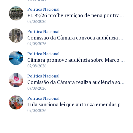
Política Nacional
PL 82/26 proíbe remição de pena por trabalho em funções militares para condenados por crimes contra o Estado Democrático de Direito
07/08/2026
Política Nacional
Comissão da Câmara convoca audiência para discutir misoginia nas escolas e universidades após divulgação de listas misóginas
07/08/2026
Política Nacional
Câmara promove audiência sobre Marco de Fomento à Economia Digital e impactos da inteligência artificial
07/08/2026
Política Nacional
Comissão da Câmara realiza audiência sobre apostas online para medir o tamanho do mercado ilegal
07/08/2026
Política Nacional
Lula sanciona lei que autoriza emendas parlamentares para atendimento pré-hospitalar pelos bombeiros
07/08/2026