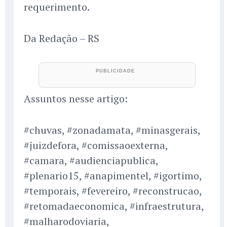
requerimento.
Da Redação – RS
Assuntos nesse artigo:
#chuvas, #zonadamata, #minasgerais,
#juizdefora, #comissaoexterna,
#camara, #audienciapublica,
#plenario15, #anapimentel, #igortimo,
#temporais, #fevereiro, #reconstrucao,
#retomadaeconomica, #infraestrutura,
#malharodoviaria,