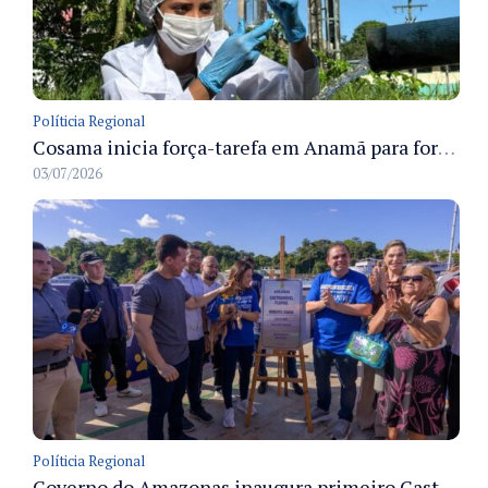
Políticia Regional
Cosama inicia força-tarefa em Anamã para fortalecer abastecimento de água e segurança hídrica da população
03/07/2026
Políticia Regional
Governo do Amazonas inaugura primeiro Castramóvel Fluvial para atendimento veterinário às comunidades ribeirinhas e castração gratuita