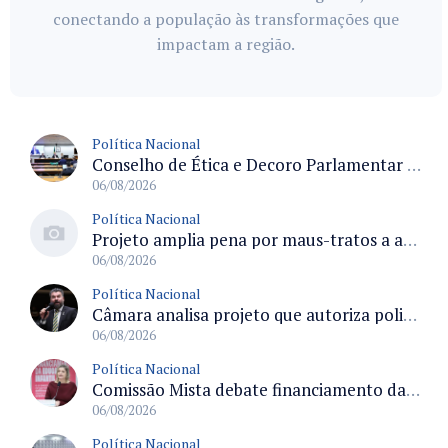
conectando a população às transformações que
impactam a região.
Política Nacional
Conselho de Ética e Decoro Parlamentar analisa representações e oitivas agendadas para terça (11)
06/08/2026
Política Nacional
Projeto amplia pena por maus-tratos a animais divulgados em redes sociais na Câmara
06/08/2026
Política Nacional
Câmara analisa projeto que autoriza policiais civis embarcarem armados em aeronaves civis mediante regras
06/08/2026
Política Nacional
Comissão Mista debate financiamento da educação infantil e desafios do Fundeb e do CAQ na oferta de creches
06/08/2026
Política Nacional