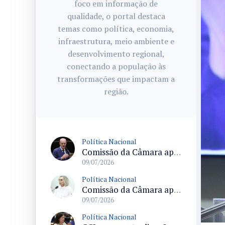
foco em informação de
qualidade, o portal destaca
temas como política, economia,
infraestrutura, meio ambiente e
desenvolvimento regional,
conectando a população às
transformações que impactam a
região.
Política Nacional
Comissão da Câmara aprova sinalização de atendimento prioritário com símbolos e descrições para diversas deficiências
09/07/2026
Política Nacional
Comissão da Câmara aprova criação da Política Nacional de Saúde na Escola com adesão facultativa às redes privadas
09/07/2026
Política Nacional