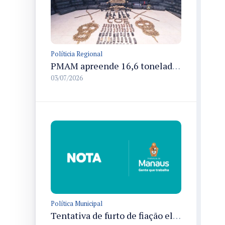
Políticia Regional
PMAM apreende 16,6 toneladas de entorpecentes e registra aumento nas prisões em flagrante e nas capturas de foragidos no primeiro semestre de 2026
03/07/2026
Política Municipal
Tentativa de furto de fiação elétrica no Terminal de Integração 4 provoca interrupção de energia em Manaus