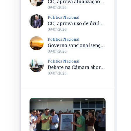
CCJ aprova atualização vacinal em todas as oportunidades de contato no sistema público de saúde
09/07/2026
Política Nacional
CCJ aprova uso de óculos biópticos no processo de obtenção da Carteira Nacional de Habilitação para pessoas com deficiência
09/07/2026
Política Nacional
Governo sanciona isenção do ISS para empresas que organizarem a Copa do Mundo Feminina 2027 em oito cidades
09/07/2026
Política Nacional
Debate na Câmara aborda fim das licenciaturas EaD e efeitos no acesso à educação em áreas afastadas
09/07/2026