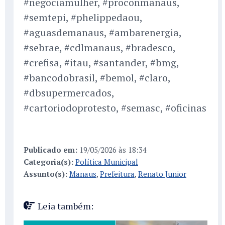
#negociamulher, #proconmanaus,
#semtepi, #phelippedaou,
#aguasdemanaus, #ambarenergia,
#sebrae, #cdlmanaus, #bradesco,
#crefisa, #itau, #santander, #bmg,
#bancodobrasil, #bemol, #claro,
#dbsupermercados,
#cartoriodoprotesto, #semasc, #oficinas
Publicado em:
19/05/2026 às 18:34
Categoria(s):
Política Municipal
Assunto(s):
Manaus
,
Prefeitura
,
Renato Junior
Leia também: