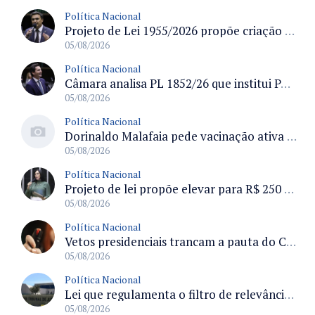
Política Nacional
Projeto de Lei 1955/2026 propõe criação de geração livre de fumo ao restringir venda de vapes a nascidos desde 1º de janeiro de 2009
05/08/2026
Política Nacional
Câmara analisa PL 1852/26 que institui Política Nacional de Gestão de Desempenho e Eficiência para servidores públicos
05/08/2026
Política Nacional
Dorinaldo Malafaia pede vacinação ativa ao Ministério da Saúde para reverter queda na cobertura vacinal no Brasil
05/08/2026
Política Nacional
Projeto de lei propõe elevar para R$ 250 mil limite de isenção do IPI para pessoas com deficiência e autismo
05/08/2026
Política Nacional
Vetos presidenciais trancam a pauta do Congresso com 87 itens pendentes e incluem trechos do Orçamento de 2026
05/08/2026
Política Nacional
Lei que regulamenta o filtro de relevância no STJ define requisitos para recurso especial e efeitos processuais
05/08/2026