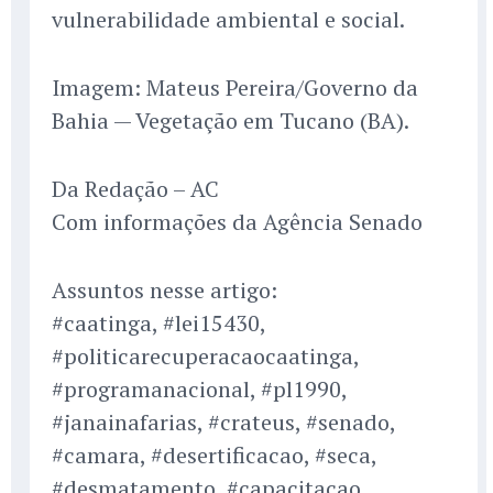
vulnerabilidade ambiental e social.
Imagem: Mateus Pereira/Governo da
Bahia — Vegetação em Tucano (BA).
Da Redação – AC
Com informações da Agência Senado
Assuntos nesse artigo:
#caatinga, #lei15430,
#politicarecuperacaocaatinga,
#programanacional, #pl1990,
#janainafarias, #crateus, #senado,
#camara, #desertificacao, #seca,
#desmatamento, #capacitacao,