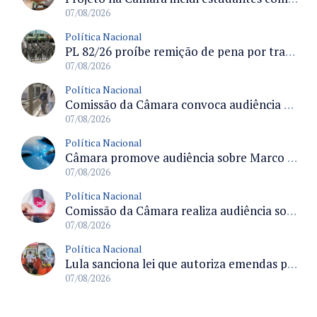
07/08/2026
Política Nacional
PL 82/26 proíbe remição de pena por trabalho em funções militares para condenados por crimes contra o Estado Democrático de Direito
07/08/2026
Política Nacional
Comissão da Câmara convoca audiência para discutir misoginia nas escolas e universidades após divulgação de listas misóginas
07/08/2026
Política Nacional
Câmara promove audiência sobre Marco de Fomento à Economia Digital e impactos da inteligência artificial
07/08/2026
Política Nacional
Comissão da Câmara realiza audiência sobre apostas online para medir o tamanho do mercado ilegal
07/08/2026
Política Nacional
Lula sanciona lei que autoriza emendas parlamentares para atendimento pré-hospitalar pelos bombeiros
07/08/2026