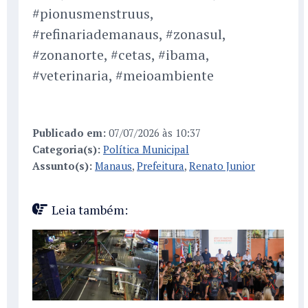
#pionusmenstruus,
#refinariademanaus, #zonasul,
#zonanorte, #cetas, #ibama,
#veterinaria, #meioambiente
Publicado em:
07/07/2026 às 10:37
Categoria(s):
Política Municipal
Assunto(s):
Manaus
,
Prefeitura
,
Renato Junior
Leia também: