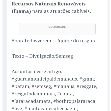
Recursos Naturais Renováveis
(Ibama)
para as atuações cabíveis.
#paratodosverem – Equipe do resgate
Texto – Divulgação/Semseg
Assuntos nesse artigo:
#guardamunicipaldemanaus, #gmm,
#patam, #semseg, #manaus, #resgate,
#resgatodeanimais, #cobra,
#jararacadamata, #bothropsjararaca,
#ave, #maitacadecabecaazul,