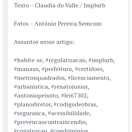
Texto – Claudia do Valle / Implurb
Fotos – Antônio Pereira/Semcom
Assuntos nesse artigo:
#habite-se, #regularizacao, #implurb,
#manaus, #prefeitura, #certidoes,
#metrosquadrados, #licenciamento,
#urbanistica, #renatojunior,
#antoniopeixoto, #lei67302,
#planodiretor, #codigodeobras,
#seguranca, #acessibilidade,
#prevencaocontraincendio,
#construcao, #condominios,