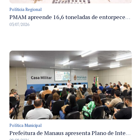
Políticia Regional
PMAM apreende 16,6 toneladas de entorpecentes e registra aumento nas prisões em flagrante e nas capturas de foragidos no primeiro semestre de 2026
03/07/2026
Política Municipal
Prefeitura de Manaus apresenta Plano de Integridade da CGM e qualifica servidores para governança e conformidade no biênio 2027-2028