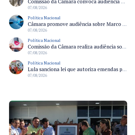
Comissão da Câmara convoca audiência para discutir misoginia nas escolas e universidades após divulgação de listas misóginas
07/08/2026
Política Nacional
Câmara promove audiência sobre Marco de Fomento à Economia Digital e impactos da inteligência artificial
07/08/2026
Política Nacional
Comissão da Câmara realiza audiência sobre apostas online para medir o tamanho do mercado ilegal
07/08/2026
Política Nacional
Lula sanciona lei que autoriza emendas parlamentares para atendimento pré-hospitalar pelos bombeiros
07/08/2026