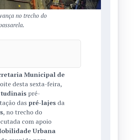
avança no trecho do
passarela.
cretaria Municipal de
noite desta sexta-feira,
itudinais
pré-
tação das
pré-lajes
da
s
, no trecho do
xecutada com apoio
Mobilidade Urbana