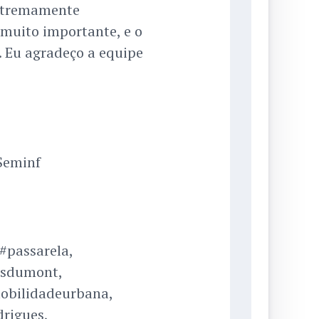
extremamente
 muito importante, e o
 Eu agradeço a equipe
Seminf
#passarela,
osdumont,
mobilidadeurbana,
drigues,