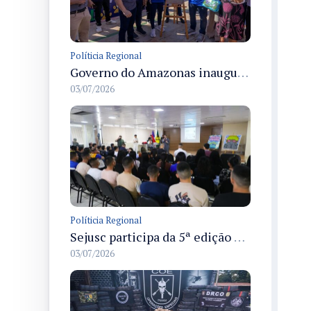
Políticia Regional
Governo do Amazonas inaugura primeiro Castramóvel Fluvial para atendimento veterinário às comunidades ribeirinhas e castração gratuita
03/07/2026
Políticia Regional
Sejusc participa da 5ª edição do Caminhos Literários com foco na cultura hip-hop nas unidades socioeducativas
03/07/2026