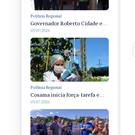
Políticia Regional
Governador Roberto Cidade entrega readequação do ambulatório da FCecon e amplia capacidade de atendimento oncológico em Manaus
03/07/2026
Políticia Regional
Cosama inicia força-tarefa em Anamã para fortalecer abastecimento de água e segurança hídrica da população
03/07/2026