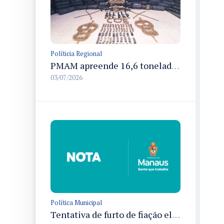
Políticia Regional
PMAM apreende 16,6 toneladas de entorpecentes e registra aumento nas prisões em flagrante e nas capturas de foragidos no primeiro semestre de 2026
03/07/2026
Política Municipal
Tentativa de furto de fiação elétrica no Terminal de Integração 4 provoca interrupção de energia em Manaus