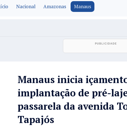
ício
Nacional
Amazonas
Manaus
Manaus inicia içamento
implantação de pré-laj
passarela da avenida T
Tapajós