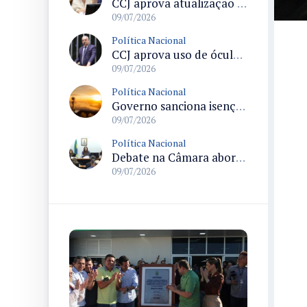
CCJ aprova atualização vacinal em todas as oportunidades de contato no sistema público de saúde
09/07/2026
Política Nacional
CCJ aprova uso de óculos biópticos no processo de obtenção da Carteira Nacional de Habilitação para pessoas com deficiência
09/07/2026
Política Nacional
Governo sanciona isenção do ISS para empresas que organizarem a Copa do Mundo Feminina 2027 em oito cidades
09/07/2026
Política Nacional
Debate na Câmara aborda fim das licenciaturas EaD e efeitos no acesso à educação em áreas afastadas
09/07/2026