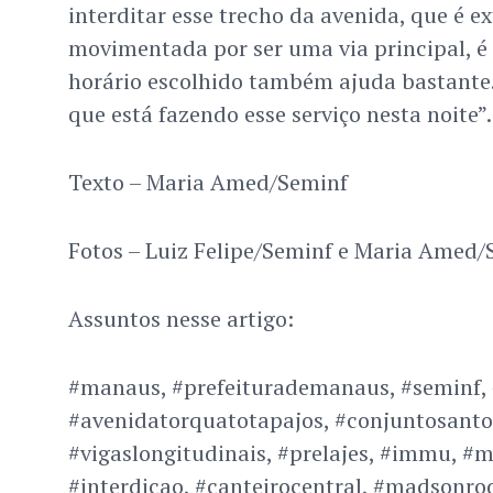
interditar esse trecho da avenida, que é 
movimentada por ser uma via principal, é
horário escolhido também ajuda bastante.
que está fazendo esse serviço nesta noite”.
Texto – Maria Amed/Seminf
Fotos – Luiz Felipe/Seminf e Maria Amed/
Assuntos nesse artigo:
#manaus, #prefeiturademanaus, #seminf, 
#avenidatorquatotapajos, #conjuntosant
#vigaslongitudinais, #prelajes, #immu, #
#interdicao, #canteirocentral, #madsonro