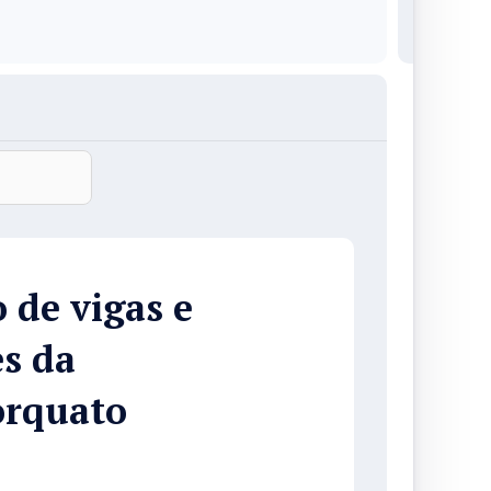
 de vigas e
es da
orquato