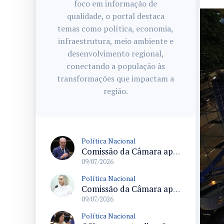
foco em informação de
qualidade, o portal destaca
temas como política, economia,
infraestrutura, meio ambiente e
desenvolvimento regional,
conectando a população às
transformações que impactam a
região.
Política Nacional
Comissão da Câmara aprova sinalização de atendimento prioritário com símbolos e descrições para diversas deficiências
09/07/2026
Política Nacional
Comissão da Câmara aprova criação da Política Nacional de Saúde na Escola com adesão facultativa às redes privadas
09/07/2026
Política Nacional