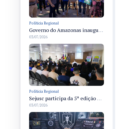
Políticia Regional
Governo do Amazonas inaugura primeiro Castramóvel Fluvial para atendimento veterinário às comunidades ribeirinhas e castração gratuita
03/07/2026
Políticia Regional
Sejusc participa da 5ª edição do Caminhos Literários com foco na cultura hip-hop nas unidades socioeducativas
03/07/2026