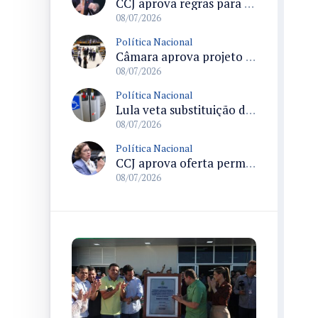
CCJ aprova regras para controle sanitário e comércio de produtos da agricultura familiar
08/07/2026
Política Nacional
Câmara aprova projeto que proíbe cobrança de tarifa mínima de consumo e muda regras do saneamento básico
08/07/2026
Política Nacional
Lula veta substituição do símbolo de acessibilidade proposto pela ONU e sanciona lei que amplia sinalização obrigatória
08/07/2026
Política Nacional
CCJ aprova oferta permanente de canais de atendimento a mulheres em situação de violência doméstica e altera Lei Maria da Penha
08/07/2026