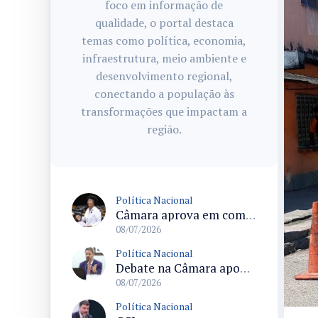
foco em informação de
qualidade, o portal destaca
temas como política, economia,
infraestrutura, meio ambiente e
desenvolvimento regional,
conectando a população às
transformações que impactam a
região.
Política Nacional
Câmara aprova em comissão texto que permite ampliar reserva de moradias para pessoas com deficiência conforme demanda
08/07/2026
Política Nacional
Debate na Câmara aponta riscos da exposição massiva de apostas esportivas e pede regras para publicidade
08/07/2026
Política Nacional