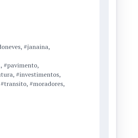
oneves, #janaina,
, #pavimento,
utura, #investimentos,
 #transito, #moradores,