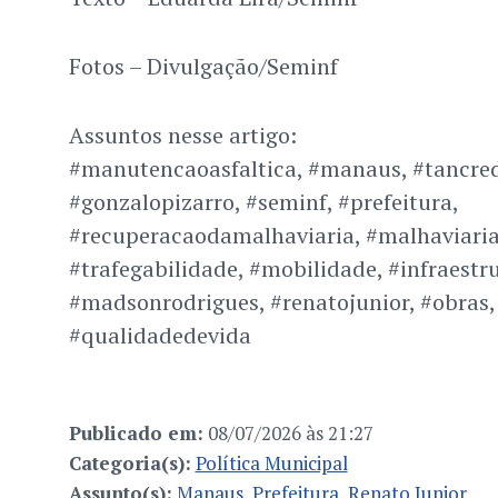
Fotos – Divulgação/Seminf
Assuntos nesse artigo:
#manutencaoasfaltica, #manaus, #tancred
#gonzalopizarro, #seminf, #prefeitura,
#recuperacaodamalhaviaria, #malhaviaria
#trafegabilidade, #mobilidade, #infraestr
#madsonrodrigues, #renatojunior, #obras,
#qualidadedevida
Publicado em:
08/07/2026 às 21:27
Categoria(s):
Política Municipal
Assunto(s):
Manaus
,
Prefeitura
,
Renato Junior