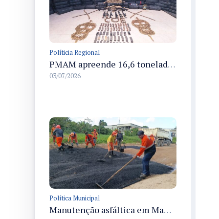
Políticia Regional
PMAM apreende 16,6 toneladas de entorpecentes e registra aumento nas prisões em flagrante e nas capturas de foragidos no primeiro semestre de 2026
03/07/2026
Política Municipal
Manutenção asfáltica em Manaus recupera rua Praia do Arpoador e melhora trafegabilidade no Tarumã