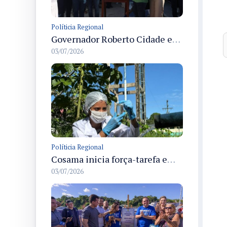
Políticia Regional
Governador Roberto Cidade entrega readequação do ambulatório da FCecon e amplia capacidade de atendimento oncológico em Manaus
03/07/2026
Políticia Regional
Cosama inicia força-tarefa em Anamã para fortalecer abastecimento de água e segurança hídrica da população
03/07/2026