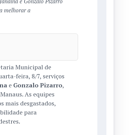
Janaína e Gonzalo Pizarro
a melhorar a
taria Municipal de
rta-feira, 8/7, serviços
ína
e
Gonzalo Pizarro
,
e Manaus. As equipes
os mais desgastados,
bilidade para
destres.