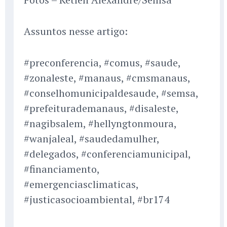
Assuntos nesse artigo:
#preconferencia, #comus, #saude,
#zonaleste, #manaus, #cmsmanaus,
#conselhomunicipaldesaude, #semsa,
#prefeiturademanaus, #disaleste,
#nagibsalem, #hellyngtonmoura,
#wanjaleal, #saudedamulher,
#delegados, #conferenciamunicipal,
#financiamento,
#emergenciasclimaticas,
#justicasocioambiental, #br174