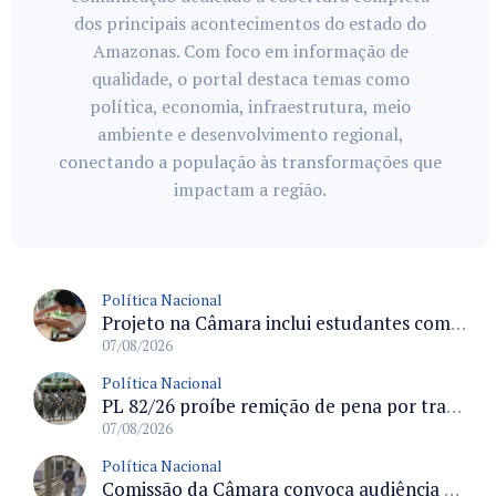
dos principais acontecimentos do estado do
Amazonas. Com foco em informação de
qualidade, o portal destaca temas como
política, economia, infraestrutura, meio
ambiente e desenvolvimento regional,
conectando a população às transformações que
impactam a região.
Política Nacional
Projeto na Câmara inclui estudantes com deficiência no regime escolar especial da LDB e estabelece critérios para frequência
07/08/2026
Política Nacional
PL 82/26 proíbe remição de pena por trabalho em funções militares para condenados por crimes contra o Estado Democrático de Direito
07/08/2026
Política Nacional
Comissão da Câmara convoca audiência para discutir misoginia nas escolas e universidades após divulgação de listas misóginas