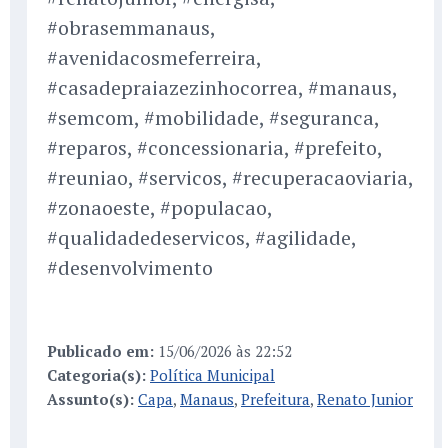
#obrasemmanaus,
#avenidacosmeferreira,
#casadepraiazezinhocorrea, #manaus,
#semcom, #mobilidade, #seguranca,
#reparos, #concessionaria, #prefeito,
#reuniao, #servicos, #recuperacaoviaria,
#zonaoeste, #populacao,
#qualidadedeservicos, #agilidade,
#desenvolvimento
Publicado em:
15/06/2026 às 22:52
Categoria(s):
Política Municipal
Assunto(s):
Capa
,
Manaus
,
Prefeitura
,
Renato Junior