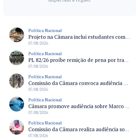
Política Nacional
Projeto na Câmara inclui estudantes com deficiência no regime escolar especial da LDB e estabelece critérios para frequência
07/08/2026
Política Nacional
PL 82/26 proíbe remição de pena por trabalho em funções militares para condenados por crimes contra o Estado Democrático de Direito
07/08/2026
Política Nacional
Comissão da Câmara convoca audiência para discutir misoginia nas escolas e universidades após divulgação de listas misóginas
07/08/2026
Política Nacional
Câmara promove audiência sobre Marco de Fomento à Economia Digital e impactos da inteligência artificial
07/08/2026
Política Nacional
Comissão da Câmara realiza audiência sobre apostas online para medir o tamanho do mercado ilegal
07/08/2026