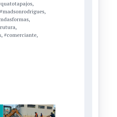
rquatotapajos,
 #madsonrodrigues,
emdasformas,
rutura,
s, #comerciante,