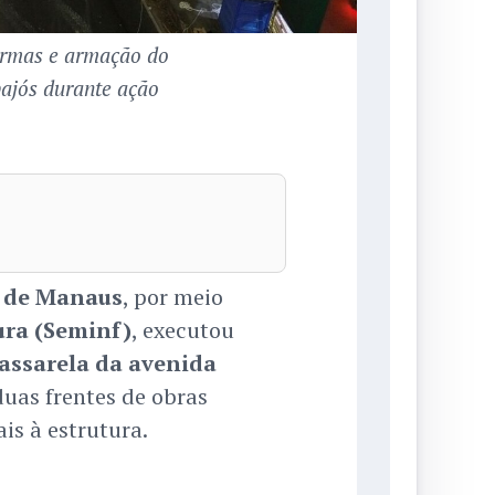
ormas e armação do
pajós durante ação
a de Manaus
, por meio
ura (Seminf)
, executou
assarela da avenida
uas frentes de obras
is à estrutura.