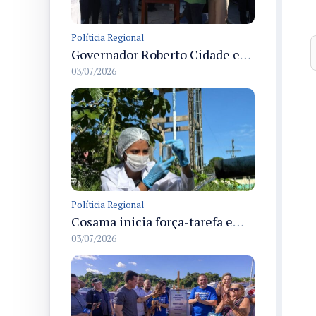
Políticia Regional
Governador Roberto Cidade entrega readequação do ambulatório da FCecon e amplia capacidade de atendimento oncológico em Manaus
03/07/2026
Políticia Regional
Cosama inicia força-tarefa em Anamã para fortalecer abastecimento de água e segurança hídrica da população
03/07/2026