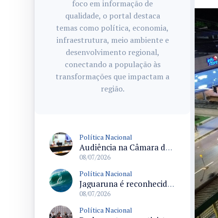
foco em informação de
qualidade, o portal destaca
temas como política, economia,
infraestrutura, meio ambiente e
desenvolvimento regional,
conectando a população às
transformações que impactam a
região.
Política Nacional
Audiência na Câmara debate deportações em massa dos Estados Unidos e acolhimento de migrantes no Brasil
08/07/2026
Política Nacional
Jaguaruna é reconhecida como Capital Nacional da Maior Onda do Brasil após sanção da lei
08/07/2026
Política Nacional