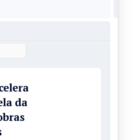
celera
ela da
obras
s