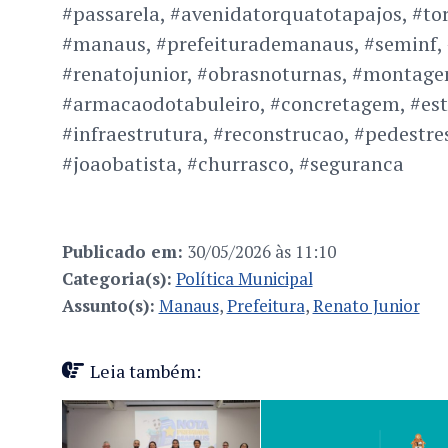
#passarela, #avenidatorquatotapajos, #to
#manaus, #prefeiturademanaus, #seminf,
#renatojunior, #obrasnoturnas, #montag
#armacaodotabuleiro, #concretagem, #est
#infraestrutura, #reconstrucao, #pedestre
#joaobatista, #churrasco, #seguranca
Publicado em:
30/05/2026 às 11:10
Categoria(s):
Política Municipal
Assunto(s):
Manaus
,
Prefeitura
,
Renato Junior
Leia também: