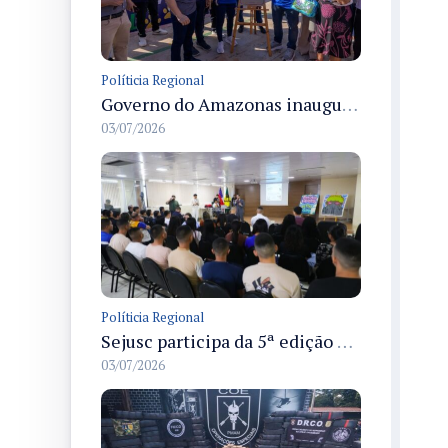
Políticia Regional
Governo do Amazonas inaugura primeiro Castramóvel Fluvial para atendimento veterinário às comunidades ribeirinhas e castração gratuita
03/07/2026
Políticia Regional
Sejusc participa da 5ª edição do Caminhos Literários com foco na cultura hip-hop nas unidades socioeducativas
03/07/2026