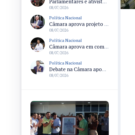
Parlamentares e ativistas pedem votação da criminalização da misoginia no Plenário antes do recesso
08/07/2026
Política Nacional
Câmara aprova projeto que torna permanentes os incentivos à reciclagem e amplia dedução do IR para empresas
08/07/2026
Política Nacional
Câmara aprova em comissão texto que permite ampliar reserva de moradias para pessoas com deficiência conforme demanda
08/07/2026
Política Nacional
Debate na Câmara aponta riscos da exposição massiva de apostas esportivas e pede regras para publicidade
08/07/2026