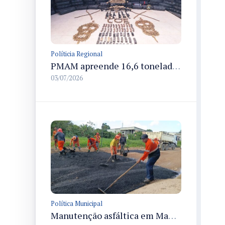
Políticia Regional
PMAM apreende 16,6 toneladas de entorpecentes e registra aumento nas prisões em flagrante e nas capturas de foragidos no primeiro semestre de 2026
03/07/2026
Política Municipal
Manutenção asfáltica em Manaus recupera rua Praia do Arpoador e melhora trafegabilidade no Tarumã