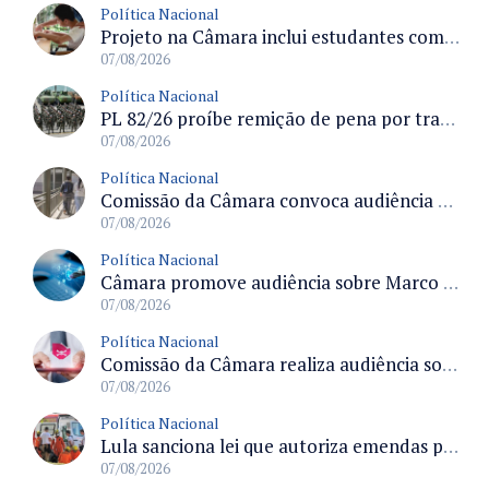
Política Nacional
Projeto na Câmara inclui estudantes com deficiência no regime escolar especial da LDB e estabelece critérios para frequência
07/08/2026
Política Nacional
PL 82/26 proíbe remição de pena por trabalho em funções militares para condenados por crimes contra o Estado Democrático de Direito
07/08/2026
Política Nacional
Comissão da Câmara convoca audiência para discutir misoginia nas escolas e universidades após divulgação de listas misóginas
07/08/2026
Política Nacional
Câmara promove audiência sobre Marco de Fomento à Economia Digital e impactos da inteligência artificial
07/08/2026
Política Nacional
Comissão da Câmara realiza audiência sobre apostas online para medir o tamanho do mercado ilegal
07/08/2026
Política Nacional
Lula sanciona lei que autoriza emendas parlamentares para atendimento pré-hospitalar pelos bombeiros
07/08/2026