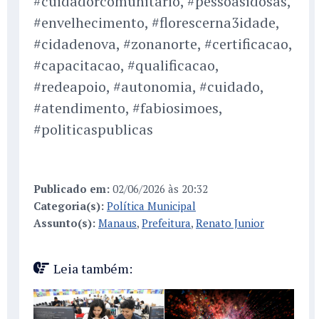
#cuidadorcomunitario, #pessoasidosas,
#envelhecimento, #florescerna3idade,
#cidadenova, #zonanorte, #certificacao,
#capacitacao, #qualificacao,
#redeapoio, #autonomia, #cuidado,
#atendimento, #fabiosimoes,
#politicaspublicas
Publicado em:
02/06/2026 às 20:32
Categoria(s):
Política Municipal
Assunto(s):
Manaus
,
Prefeitura
,
Renato Junior
Leia também: