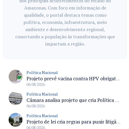
dos principais acontecimentos do estado do
Amazonas. Com foco em informação de
qualidade, o portal destaca temas como
política, economia, infraestrutura, meio
ambiente e desenvolvimento regional,
conectando a população às transformações que
impactam a região.
Política Nacional
Projeto prevê vacina contra HPV obrigatória e testes moleculares para rastreamento do câncer do colo do útero
06/08/2026
Política Nacional
Câmara analisa projeto que cria Política Nacional de Qualificação e Valorização da Preceptoria na Residência Médica
06/08/2026
Política Nacional
Projeto de lei cria regras para punir litigância abusiva reversa e integrar sistemas do Judiciário
06/08/2026