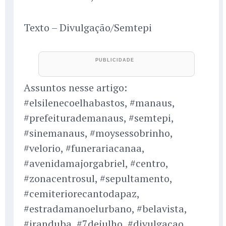
Texto – Divulgação/Semtepi
Assuntos nesse artigo:
#elsilenecoelhabastos, #manaus,
#prefeiturademanaus, #semtepi,
#sinemanaus, #moysessobrinho,
#velorio, #funerariacanaa,
#avenidamajorgabriel, #centro,
#zonacentrosul, #sepultamento,
#cemiteriorecantodapaz,
#estradamanoelurbano, #belavista,
#iranduba, #7dejulho, #divulgacao