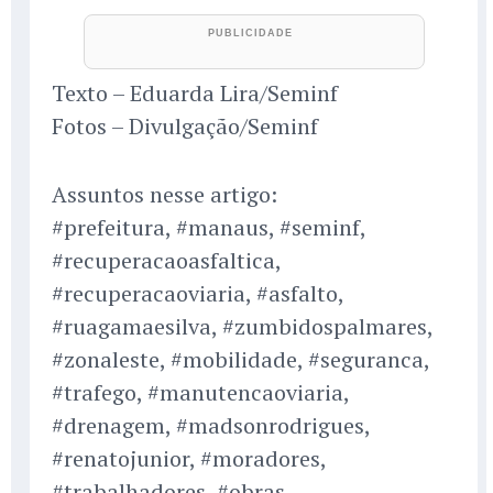
Texto – Eduarda Lira/Seminf
Fotos – Divulgação/Seminf
Assuntos nesse artigo:
#prefeitura, #manaus, #seminf,
#recuperacaoasfaltica,
#recuperacaoviaria, #asfalto,
#ruagamaesilva, #zumbidospalmares,
#zonaleste, #mobilidade, #seguranca,
#trafego, #manutencaoviaria,
#drenagem, #madsonrodrigues,
#renatojunior, #moradores,
#trabalhadores, #obras,