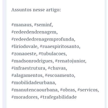
Assuntos nesse artigo:
#manaus, #seminf,
#redeedendrenagem,
#redeededrenagemprofunda,
#liriodovale, #ruaespiritosanto,
#zonaoeste, #tubulacoes,
#madsonrodrigues, #renatojunior,
#infraestrutura, #chuvas,
#alagamentos, #escoamento,
#mobilidadeurbana,
#manutencaourbana, #obras, #servicos,
#moradores, #trafegabilidade