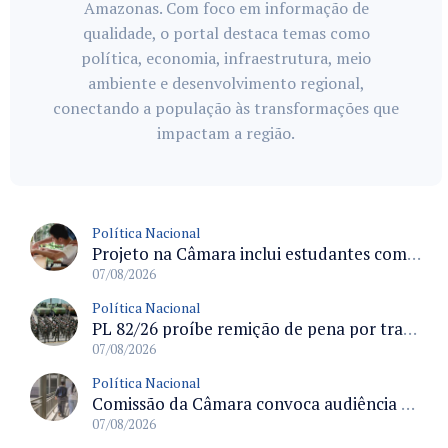
Amazonas. Com foco em informação de
qualidade, o portal destaca temas como
política, economia, infraestrutura, meio
ambiente e desenvolvimento regional,
conectando a população às transformações que
impactam a região.
Política Nacional
Projeto na Câmara inclui estudantes com deficiência no regime escolar especial da LDB e estabelece critérios para frequência
07/08/2026
Política Nacional
PL 82/26 proíbe remição de pena por trabalho em funções militares para condenados por crimes contra o Estado Democrático de Direito
07/08/2026
Política Nacional
Comissão da Câmara convoca audiência para discutir misoginia nas escolas e universidades após divulgação de listas misóginas
07/08/2026