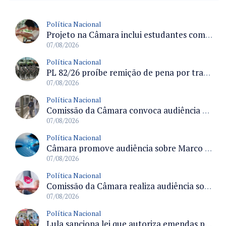
Política Nacional
Projeto na Câmara inclui estudantes com deficiência no regime escolar especial da LDB e estabelece critérios para frequência
07/08/2026
Política Nacional
PL 82/26 proíbe remição de pena por trabalho em funções militares para condenados por crimes contra o Estado Democrático de Direito
07/08/2026
Política Nacional
Comissão da Câmara convoca audiência para discutir misoginia nas escolas e universidades após divulgação de listas misóginas
07/08/2026
Política Nacional
Câmara promove audiência sobre Marco de Fomento à Economia Digital e impactos da inteligência artificial
07/08/2026
Política Nacional
Comissão da Câmara realiza audiência sobre apostas online para medir o tamanho do mercado ilegal
07/08/2026
Política Nacional
Lula sanciona lei que autoriza emendas parlamentares para atendimento pré-hospitalar pelos bombeiros