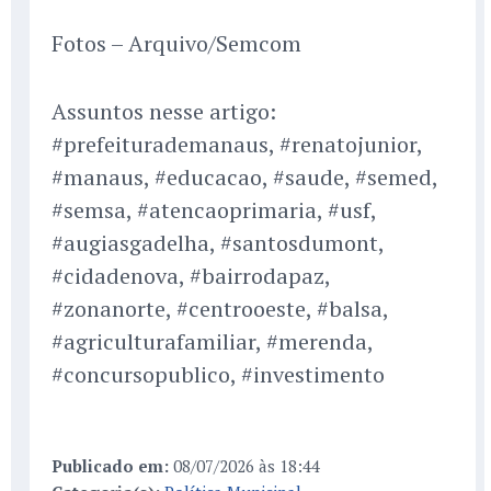
Fotos – Arquivo/Semcom
Assuntos nesse artigo:
#prefeiturademanaus, #renatojunior,
#manaus, #educacao, #saude, #semed,
#semsa, #atencaoprimaria, #usf,
#augiasgadelha, #santosdumont,
#cidadenova, #bairrodapaz,
#zonanorte, #centrooeste, #balsa,
#agriculturafamiliar, #merenda,
#concursopublico, #investimento
Publicado em:
08/07/2026 às 18:44