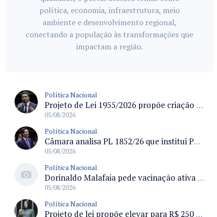
política, economia, infraestrutura, meio
ambiente e desenvolvimento regional,
conectando a população às transformações que
impactam a região.
Política Nacional
Projeto de Lei 1955/2026 propõe criação de geração livre de fumo ao restringir venda de vapes a nascidos desde 1º de janeiro de 2009
05/08/2026
Política Nacional
Câmara analisa PL 1852/26 que institui Política Nacional de Gestão de Desempenho e Eficiência para servidores públicos
05/08/2026
Política Nacional
Dorinaldo Malafaia pede vacinação ativa ao Ministério da Saúde para reverter queda na cobertura vacinal no Brasil
05/08/2026
Política Nacional
Projeto de lei propõe elevar para R$ 250 mil limite de isenção do IPI para pessoas com deficiência e autismo