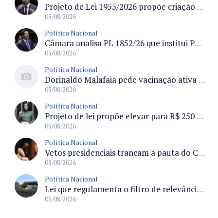
Projeto de Lei 1955/2026 propõe criação de geração livre de fumo ao restringir venda de vapes a nascidos desde 1º de janeiro de 2009
05/08/2026
Política Nacional
Câmara analisa PL 1852/26 que institui Política Nacional de Gestão de Desempenho e Eficiência para servidores públicos
05/08/2026
Política Nacional
Dorinaldo Malafaia pede vacinação ativa ao Ministério da Saúde para reverter queda na cobertura vacinal no Brasil
05/08/2026
Política Nacional
Projeto de lei propõe elevar para R$ 250 mil limite de isenção do IPI para pessoas com deficiência e autismo
05/08/2026
Política Nacional
Vetos presidenciais trancam a pauta do Congresso com 87 itens pendentes e incluem trechos do Orçamento de 2026
05/08/2026
Política Nacional
Lei que regulamenta o filtro de relevância no STJ define requisitos para recurso especial e efeitos processuais
05/08/2026