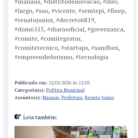
#manaus, #distritodeinovacao, #disv,
#largo, #sao, #vicente, #semtepi, #finep,
#renatojunior, #decreto6819,
#dom6315, #diariooficial, #governanca,
#comite, #comitegestor,
#comitetecnico, #startups, #sandbox,
#empreendedorismo, #tecnologia
Publicado em:
22/05/2026 às 12:03
Categoria(s):
Política Municipal
Assunto(s):
Manaus
,
Prefeitura
,
Renato Junior
Leia também: