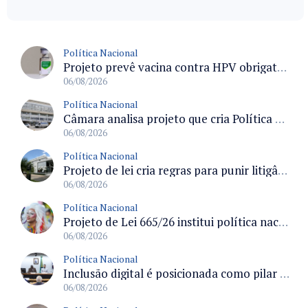
Política Nacional
Projeto prevê vacina contra HPV obrigatória e testes moleculares para rastreamento do câncer do colo do útero
06/08/2026
Política Nacional
Câmara analisa projeto que cria Política Nacional de Qualificação e Valorização da Preceptoria na Residência Médica
06/08/2026
Política Nacional
Projeto de lei cria regras para punir litigância abusiva reversa e integrar sistemas do Judiciário
06/08/2026
Política Nacional
Projeto de Lei 665/26 institui política nacional para prevenção ao transfeminicídio e prevê medidas de proteção e reparação
06/08/2026
Política Nacional
Inclusão digital é posicionada como pilar essencial da reurbanização de favelas e periferias
06/08/2026