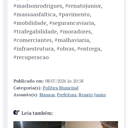
#madsonrodrigues, #renatojunior,
#massaasfaltica, #pavimento,
#mobilidade, #segurancaviaria,
#trafegabilidade, #moradores,
#comerciantes, #malhaviaria,
#infraestrutura, #obras, #entrega,
#recuperacao
Publicado em:
08/07/2026 às 20:58
Categoria(s):
Política Municipal
Assunto(s):
Manaus
,
Prefeitura
,
Renato Junior
Leia também: