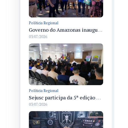
Políticia Regional
Governo do Amazonas inaugura primeiro Castramóvel Fluvial para atendimento veterinário às comunidades ribeirinhas e castração gratuita
03/07/2026
Políticia Regional
Sejusc participa da 5ª edição do Caminhos Literários com foco na cultura hip-hop nas unidades socioeducativas
03/07/2026