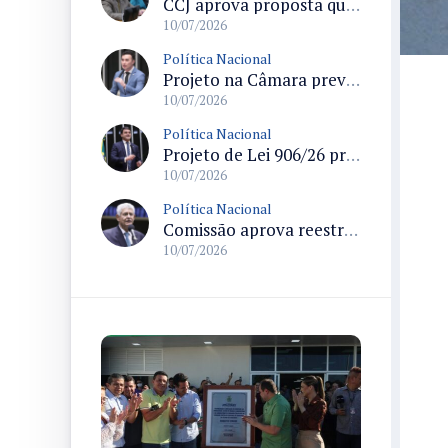
CCJ aprova proposta que altera regras de repartição do ICMS entre municípios em atividades do agronegócio
10/07/2026
Política Nacional
Projeto na Câmara prevê isenção do Imposto de Renda para profissionais da segurança pública e compensa receita com tributos sobre apostas
10/07/2026
Política Nacional
Projeto de Lei 906/26 propõe transparência no parcelamento e exige indicação de juros e taxas no preço a prazo
10/07/2026
Política Nacional
Comissão aprova reestruturação do quadro de pessoal do TRT da 4ª Região
10/07/2026