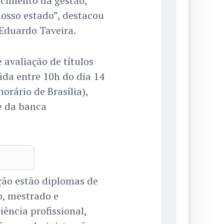
ecimento da gestão,
osso estado”, destacou
 Eduardo Taveira.
avaliação de títulos
da entre 10h do dia 14
orário de Brasília),
e da banca
ção estão diplomas de
o, mestrado e
ência profissional,