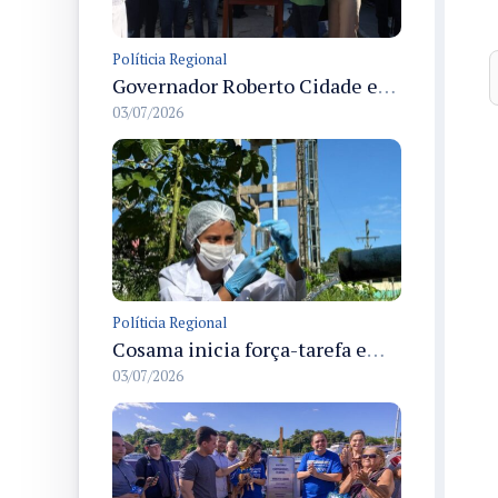
Políticia Regional
Governador Roberto Cidade entrega readequação do ambulatório da FCecon e amplia capacidade de atendimento oncológico em Manaus
03/07/2026
Políticia Regional
Cosama inicia força-tarefa em Anamã para fortalecer abastecimento de água e segurança hídrica da população
03/07/2026