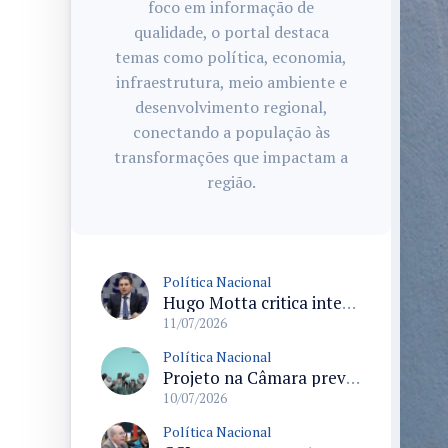
foco em informação de
qualidade, o portal destaca
temas como política, economia,
infraestrutura, meio ambiente e
desenvolvimento regional,
conectando a população às
transformações que impactam a
região.
Política Nacional
Hugo Motta critica interferência judicial na atividade do Poder Legislativo
11/07/2026
Política Nacional
Projeto na Câmara prevê pagamento do seguro-defeso ao pescador artesanal durante paralisações para preservação ambiental
10/07/2026
Política Nacional