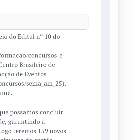
io do Edital nº 10 do
formacao/concursos-e-
Centro Brasileiro de
moção de Eventos
concursos/sema_am_25),
ame.
que possamos concluir
de, garantindo a
 Logo teremos 159 novos