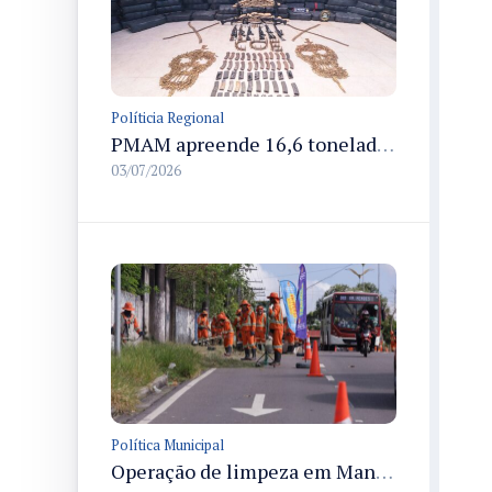
Políticia Regional
PMAM apreende 16,6 toneladas de entorpecentes e registra aumento nas prisões em flagrante e nas capturas de foragidos no primeiro semestre de 2026
03/07/2026
Política Municipal
Operação de limpeza em Manaus com Semulsp retira 224 toneladas e atende 72,5 km de corredores viários