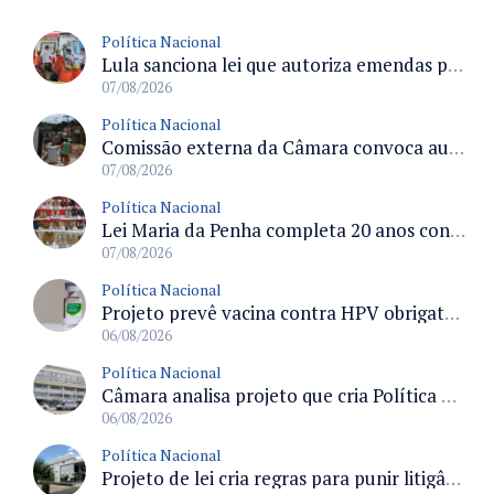
Política Nacional
Lula sanciona lei que autoriza emendas parlamentares para atendimento pré-hospitalar pelos bombeiros
07/08/2026
Política Nacional
Comissão externa da Câmara convoca audiência pública sobre chuvas na Zona da Mata de Minas Gerais e impactos em Juiz de Fora
07/08/2026
Política Nacional
Lei Maria da Penha completa 20 anos consolidada como norma de proteção e medidas protetivas no Brasil
07/08/2026
Política Nacional
Projeto prevê vacina contra HPV obrigatória e testes moleculares para rastreamento do câncer do colo do útero
06/08/2026
Política Nacional
Câmara analisa projeto que cria Política Nacional de Qualificação e Valorização da Preceptoria na Residência Médica
06/08/2026
Política Nacional
Projeto de lei cria regras para punir litigância abusiva reversa e integrar sistemas do Judiciário