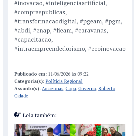
#inovacao, #inteligenciaartificial,
#compraspublicas,
#transformacaodigital, #pgeam, #pgm,
#abdi, #enap, #fieam, #caravanas,
#capacitacao,
#intraempreendedorismo, #ecoinovacao
Publicado em:
11/06/2026 às 09:22
Categoria(s):
Políticia Regional
Assunto(s):
Amazonas
,
Capa
,
Governo
,
Roberto
Cidade
Leia também: