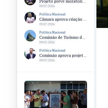
Projeto prevê moratoria cursos de medicina por cinco anos e exige supervisão e reestruturação das instituições
09/07/2026
Política Nacional
Câmara aprova criação de delegacias especializadas para atendimento de pessoas com deficiência em estados e no Distrito Federal
09/07/2026
Política Nacional
Comissão de Turismo da Câmara debate uso do espaço do Cristo Redentor no Alto Corcovado em sessão marcada para 14
09/07/2026
Política Nacional
Comissão aprova projeto que cria regime simplificado para iniciativas esportivas de pequeno porte
09/07/2026