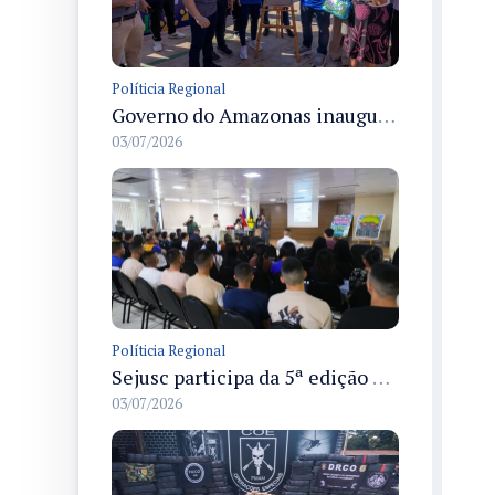
Políticia Regional
Governo do Amazonas inaugura primeiro Castramóvel Fluvial para atendimento veterinário às comunidades ribeirinhas e castração gratuita
03/07/2026
Políticia Regional
Sejusc participa da 5ª edição do Caminhos Literários com foco na cultura hip-hop nas unidades socioeducativas
03/07/2026