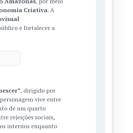
do Amazonas
, por meio
conomia Criativa
. A
ovisual
úblico e fortalecer a
nescer”
, dirigido por
 personagem vive entre
ento de um quarto
re rejeições sociais,
itos internos enquanto