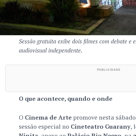
Sessão gratuita exibe dois filmes com debate e e
audiovisual independente.
O que acontece, quando e onde
O
Cinema de Arte
promove nesta sábado 
sessão especial no
Cineteatro Guarany
, 
Ninita
, anexo ao
Palácio Rio Negro
, na
a