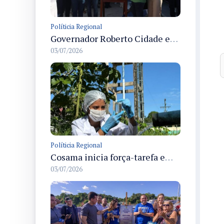
Políticia Regional
Governador Roberto Cidade entrega readequação do ambulatório da FCecon e amplia capacidade de atendimento oncológico em Manaus
03/07/2026
Políticia Regional
Cosama inicia força-tarefa em Anamã para fortalecer abastecimento de água e segurança hídrica da população
03/07/2026