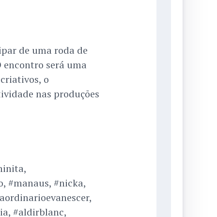
cipar de uma roda de
O encontro será uma
riativos, o
tividade nas produções
inita,
o, #manaus, #nicka,
aordinarioevanescer,
a, #aldirblanc,