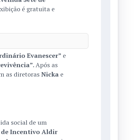
xibição é gratuita e
rdinário Evanescer”
e
revivência”
. Após as
m as diretoras
Nicka
e
tida social de um
 de Incentivo Aldir