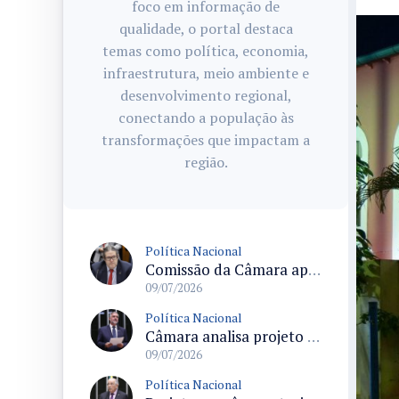
foco em informação de
qualidade, o portal destaca
temas como política, economia,
infraestrutura, meio ambiente e
desenvolvimento regional,
conectando a população às
transformações que impactam a
região.
Política Nacional
Comissão da Câmara aprova obrigatoriedade de registro de crimes de homotransfobia nos sistemas de segurança pública do país
09/07/2026
Política Nacional
Câmara analisa projeto que proíbe cassinos on-line algorítmicos e sua publicidade no Brasil
09/07/2026
Política Nacional