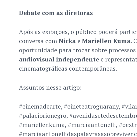
Debate com as diretoras
Após as exibições, o público poderá parti
conversa com
Nicka
e
Mariellen Kuma
. 
oportunidade para trocar sobre processos c
audiovisual independente
e representa
cinematográficas contemporâneas.
Assuntos nesse artigo:
#cinemadearte, #cineteatroguarany, #vilan
#palaciorionegro, #avenidasetedesetembr
#mariellenkuma, #marciaantonelli, #oextr
#marciaantonellidaspalavrasasobrevivenci