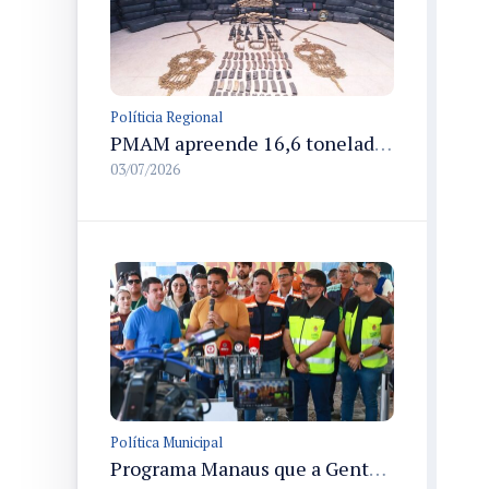
Políticia Regional
PMAM apreende 16,6 toneladas de entorpecentes e registra aumento nas prisões em flagrante e nas capturas de foragidos no primeiro semestre de 2026
03/07/2026
Política Municipal
Programa Manaus que a Gente Cuida leva serviços públicos integrados ao bairro Santa Etelvina em mutirão