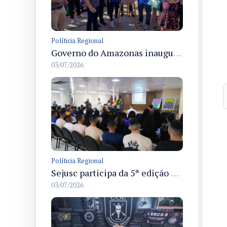
Políticia Regional
Governo do Amazonas inaugura primeiro Castramóvel Fluvial para atendimento veterinário às comunidades ribeirinhas e castração gratuita
03/07/2026
Políticia Regional
Sejusc participa da 5ª edição do Caminhos Literários com foco na cultura hip-hop nas unidades socioeducativas
03/07/2026