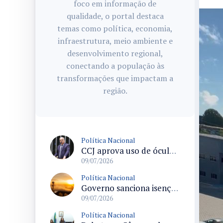
foco em informação de
qualidade, o portal destaca
temas como política, economia,
infraestrutura, meio ambiente e
desenvolvimento regional,
conectando a população às
transformações que impactam a
região.
Política Nacional
CCJ aprova uso de óculos biópticos no processo de obtenção da Carteira Nacional de Habilitação para pessoas com deficiência
09/07/2026
Política Nacional
Governo sanciona isenção do ISS para empresas que organizarem a Copa do Mundo Feminina 2027 em oito cidades
09/07/2026
Política Nacional