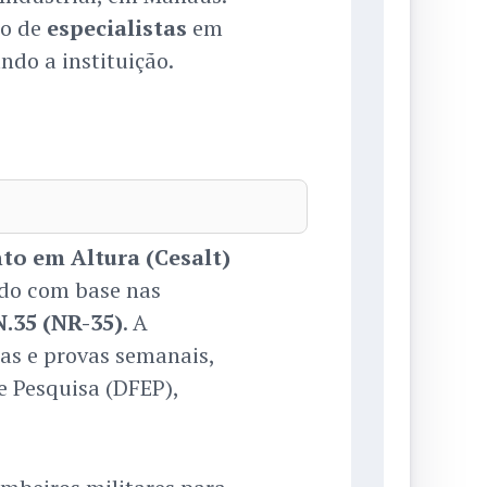
ro de
especialistas
em
do a instituição.
to em Altura (Cesalt)
ido com base nas
.35 (NR-35)
. A
cas e provas semanais,
e Pesquisa (DFEP),