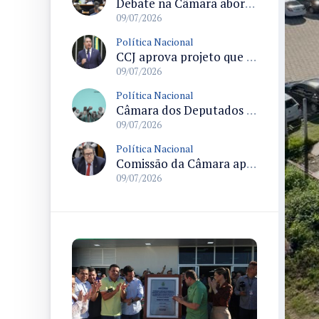
Debate na Câmara aborda fim das licenciaturas EaD e efeitos no acesso à educação em áreas afastadas
09/07/2026
Política Nacional
CCJ aprova projeto que permite renegociação de dívidas com Funproger pelo Banco do Brasil e Banco do Nordeste
09/07/2026
Política Nacional
Câmara dos Deputados celebra Independência da Bahia em sessão solene destacando união popular e soberania nacional
09/07/2026
Política Nacional
Comissão da Câmara aprova obrigatoriedade de registro de crimes de homotransfobia nos sistemas de segurança pública do país
09/07/2026