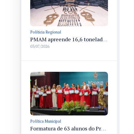
Políticia Regional
PMAM apreende 16,6 toneladas de entorpecentes e registra aumento nas prisões em flagrante e nas capturas de foragidos no primeiro semestre de 2026
03/07/2026
Política Municipal
Formatura de 63 alunos do Programa Ampliando Horizontes em Manaus celebra conclusão de cursos de idiomas