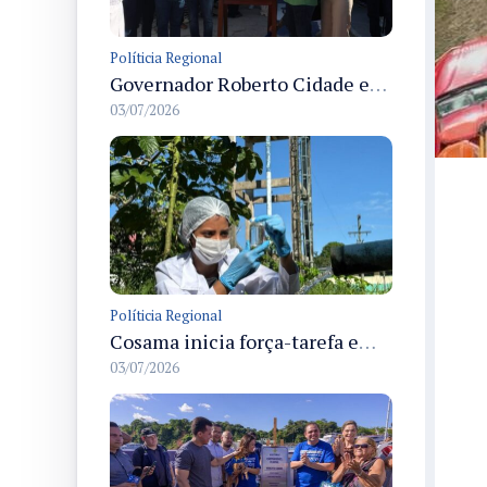
Políticia Regional
Governador Roberto Cidade entrega readequação do ambulatório da FCecon e amplia capacidade de atendimento oncológico em Manaus
03/07/2026
Políticia Regional
Cosama inicia força-tarefa em Anamã para fortalecer abastecimento de água e segurança hídrica da população
03/07/2026