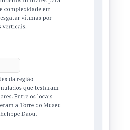
ombeiros militares para
de complexidade em
 resgatar vítimas por
 verticais.
des da região
imulados que testaram
ares. Entre os locais
iveram a Torre do Museu
Phelippe Daou,