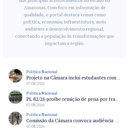
dos principais acontecimentos do estado do
Amazonas. Com foco em informação de
qualidade, o portal destaca temas como
política, economia, infraestrutura, meio
ambiente e desenvolvimento regional,
conectando a população às transformações que
impactam a região.
Política Nacional
Projeto na Câmara inclui estudantes com deficiência no regime escolar especial da LDB e estabelece critérios para frequência
07/08/2026
Política Nacional
PL 82/26 proíbe remição de pena por trabalho em funções militares para condenados por crimes contra o Estado Democrático de Direito
07/08/2026
Política Nacional
Comissão da Câmara convoca audiência para discutir misoginia nas escolas e universidades após divulgação de listas misóginas
07/08/2026