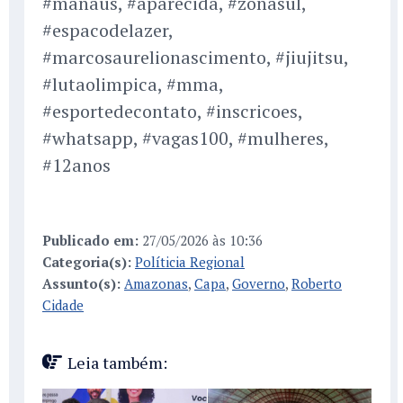
#manaus, #aparecida, #zonasul,
#espacodelazer,
#marcosaurelionascimento, #jiujitsu,
#lutaolimpica, #mma,
#esportedecontato, #inscricoes,
#whatsapp, #vagas100, #mulheres,
#12anos
Publicado em:
27/05/2026 às 10:36
Categoria(s):
Políticia Regional
Assunto(s):
Amazonas
,
Capa
,
Governo
,
Roberto
Cidade
Leia também: