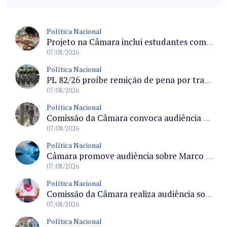
Política Nacional
Projeto na Câmara inclui estudantes com deficiência no regime escolar especial da LDB e estabelece critérios para frequência
07/08/2026
Política Nacional
PL 82/26 proíbe remição de pena por trabalho em funções militares para condenados por crimes contra o Estado Democrático de Direito
07/08/2026
Política Nacional
Comissão da Câmara convoca audiência para discutir misoginia nas escolas e universidades após divulgação de listas misóginas
07/08/2026
Política Nacional
Câmara promove audiência sobre Marco de Fomento à Economia Digital e impactos da inteligência artificial
07/08/2026
Política Nacional
Comissão da Câmara realiza audiência sobre apostas online para medir o tamanho do mercado ilegal
07/08/2026
Política Nacional