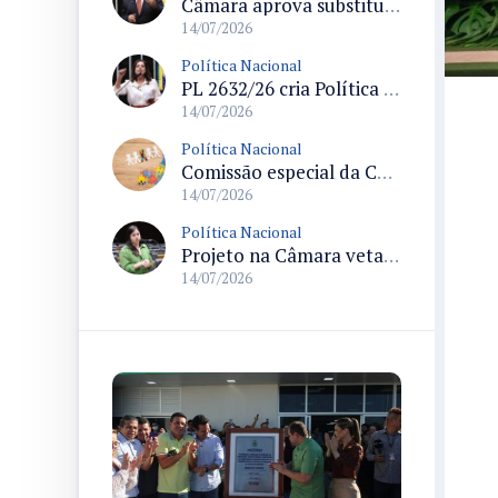
Câmara aprova substitutivo que suspende posse e porte de armas após medida protetiva de urgência
14/07/2026
Política Nacional
PL 2632/26 cria Política Mulheres em Movimento para ampliar autonomia econômica das mulheres
14/07/2026
Política Nacional
Comissão especial da Câmara vota parecer sobre o PL 3080/20 que cria política nacional para pessoas com TEA
14/07/2026
Política Nacional
Projeto na Câmara veta registro, posse e comercialização de armas para quem responde a medidas protetivas de urgência
14/07/2026