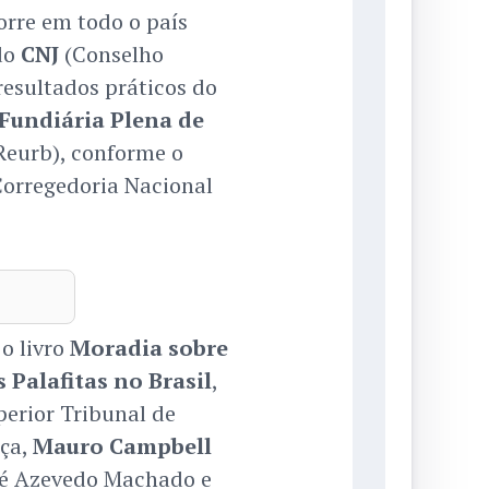
rre em todo o país
 do
CNJ
(Conselho
 resultados práticos do
Fundiária Plena de
Reurb), conforme o
orregedoria Nacional
o livro
Moradia sobre
 Palafitas no Brasil
,
erior Tribunal de
iça,
Mauro Campbell
ré Azevedo Machado e