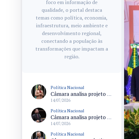
foco em informação de
qualidade, o portal destaca
temas como política, economia,
infraestrutura, meio ambiente e
desenvolvimento regional,
conectando a população às
transformações que impactam a
região.
Política Nacional
Câmara analisa projeto que estabelece segurança sanitária em piscinas e ambientes aquáticos de uso coletivo
14/07/2026
Política Nacional
Câmara analisa projeto que obriga bancos a oferecer autenticação em dois fatores assistida para idosos
14/07/2026
Política Nacional