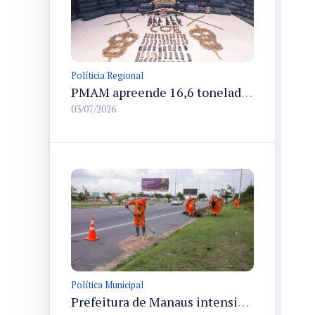
Políticia Regional
PMAM apreende 16,6 toneladas de entorpecentes e registra aumento nas prisões em flagrante e nas capturas de foragidos no primeiro semestre de 2026
03/07/2026
Política Municipal
Prefeitura de Manaus intensifica limpeza urbana em Manaus com 13 frentes e mais de 1.250 servidores