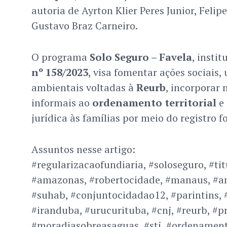
autoria de Ayrton Klier Peres Junior, Felip
Gustavo Braz Carneiro.
O programa
Solo Seguro – Favela
, insti
nº 158/2023
, visa fomentar ações sociais, 
ambientais voltadas à
Reurb
, incorporar
informais ao
ordenamento territorial
e 
jurídica às famílias por meio do registro f
Assuntos nesse artigo:
#regularizacaofundiaria, #soloseguro, #tit
#amazonas, #robertocidade, #manaus, #
#suhab, #conjuntocidadao12, #parintins, 
#iranduba, #urucurituba, #cnj, #reurb, #
#moradiasobreasaguas, #stj, #ordenamento