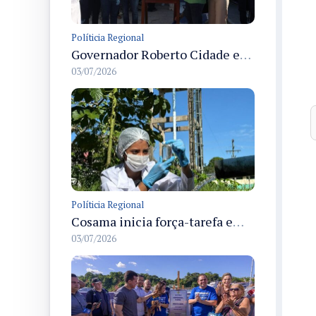
Políticia Regional
Governador Roberto Cidade entrega readequação do ambulatório da FCecon e amplia capacidade de atendimento oncológico em Manaus
03/07/2026
Políticia Regional
Cosama inicia força-tarefa em Anamã para fortalecer abastecimento de água e segurança hídrica da população
03/07/2026