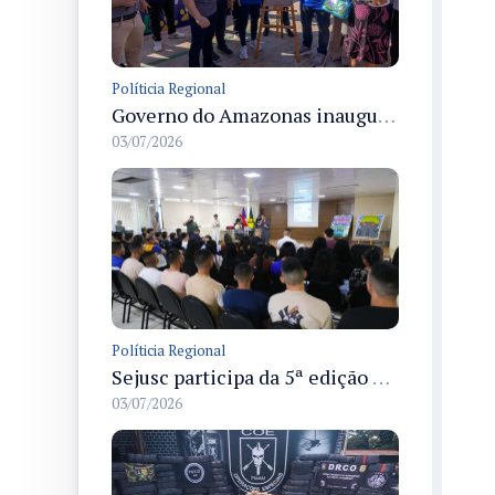
Políticia Regional
Governo do Amazonas inaugura primeiro Castramóvel Fluvial para atendimento veterinário às comunidades ribeirinhas e castração gratuita
03/07/2026
Políticia Regional
Sejusc participa da 5ª edição do Caminhos Literários com foco na cultura hip-hop nas unidades socioeducativas
03/07/2026