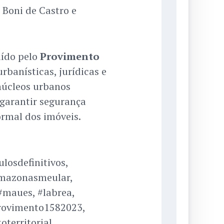
e Boni de Castro e
tuído pelo
Provimento
urbanísticas, jurídicas e
 núcleos urbanos
garantir segurança
ormal dos imóveis.
ulosdefinitivos,
amazonasmeular,
#maues, #labrea,
provimento1582023,
territorial