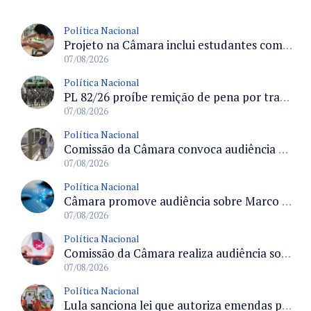
Política Nacional
Projeto na Câmara inclui estudantes com deficiência no regime escolar especial da LDB e estabelece critérios para frequência
07/08/2026
Política Nacional
PL 82/26 proíbe remição de pena por trabalho em funções militares para condenados por crimes contra o Estado Democrático de Direito
07/08/2026
Política Nacional
Comissão da Câmara convoca audiência para discutir misoginia nas escolas e universidades após divulgação de listas misóginas
07/08/2026
Política Nacional
Câmara promove audiência sobre Marco de Fomento à Economia Digital e impactos da inteligência artificial
07/08/2026
Política Nacional
Comissão da Câmara realiza audiência sobre apostas online para medir o tamanho do mercado ilegal
07/08/2026
Política Nacional
Lula sanciona lei que autoriza emendas parlamentares para atendimento pré-hospitalar pelos bombeiros