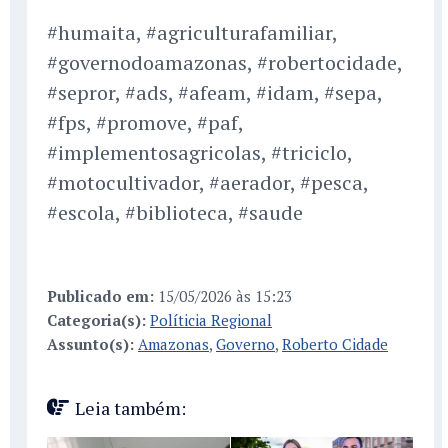
#humaita, #agriculturafamiliar,
#governodoamazonas, #robertocidade,
#sepror, #ads, #afeam, #idam, #sepa,
#fps, #promove, #paf,
#implementosagricolas, #triciclo,
#motocultivador, #aerador, #pesca,
#escola, #biblioteca, #saude
Publicado em:
15/05/2026 às 15:23
Categoria(s):
Políticia Regional
Assunto(s):
Amazonas
,
Governo
,
Roberto Cidade
Leia também: