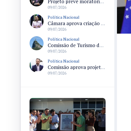
Projeto prevê moratoria cursos de medicina por cinco anos e exige supervisão e reestruturação das instituições
09/07/2026
Política Nacional
Câmara aprova criação de delegacias especializadas para atendimento de pessoas com deficiência em estados e no Distrito Federal
09/07/2026
Política Nacional
Comissão de Turismo da Câmara debate uso do espaço do Cristo Redentor no Alto Corcovado em sessão marcada para 14
09/07/2026
Política Nacional
Comissão aprova projeto que cria regime simplificado para iniciativas esportivas de pequeno porte
09/07/2026