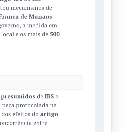
ntou mecanismos de
Franca de Manaus
 governo, a medida em
 local e os mais de
500
s presumidos
de
IBS
e
A peça protocolada na
 dos efeitos do
artigo
concorrência entre