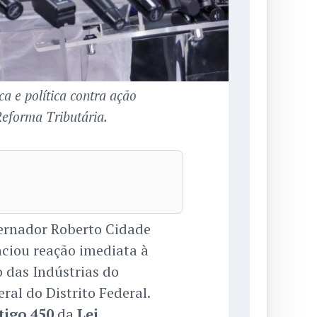
 e política contra ação
Reforma Tributária.
ernador Roberto Cidade
nciou reação imediata à
o das Indústrias do
ral do Distrito Federal.
tigo 450
da
Lei