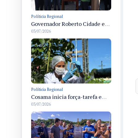
Políticia Regional
Governador Roberto Cidade entrega readequação do ambulatório da FCecon e amplia capacidade de atendimento oncológico em Manaus
03/07/2026
Políticia Regional
Cosama inicia força-tarefa em Anamã para fortalecer abastecimento de água e segurança hídrica da população
03/07/2026