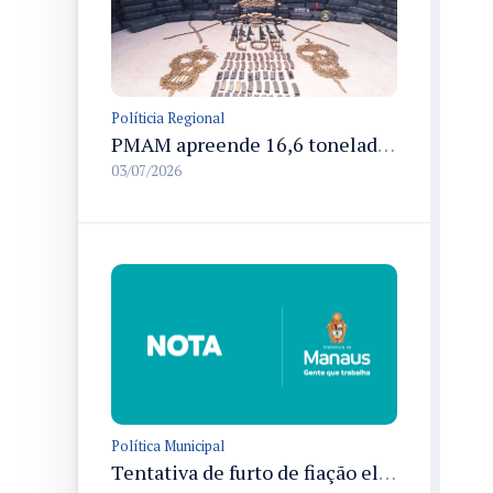
Políticia Regional
PMAM apreende 16,6 toneladas de entorpecentes e registra aumento nas prisões em flagrante e nas capturas de foragidos no primeiro semestre de 2026
03/07/2026
Política Municipal
Tentativa de furto de fiação elétrica no Terminal de Integração 4 provoca interrupção de energia em Manaus