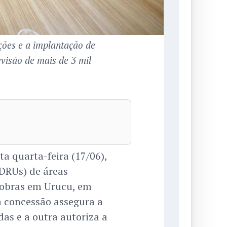
ões e a implantação de
visão de mais de 3 mil
a quarta-feira (17/06),
CDRUs) de áreas
robras em Urucu, em
 concessão assegura a
as e a outra autoriza a