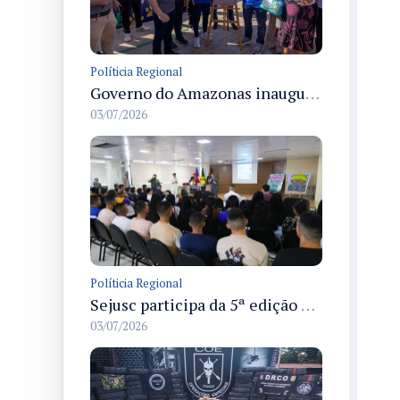
Políticia Regional
Governo do Amazonas inaugura primeiro Castramóvel Fluvial para atendimento veterinário às comunidades ribeirinhas e castração gratuita
03/07/2026
Políticia Regional
Sejusc participa da 5ª edição do Caminhos Literários com foco na cultura hip-hop nas unidades socioeducativas
03/07/2026