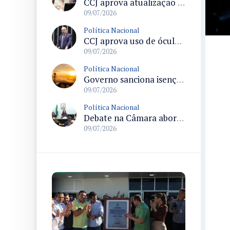
CCJ aprova atualização vacinal em todas as oportunidades de contato no sistema público de saúde
09/07/2026
Política Nacional
CCJ aprova uso de óculos biópticos no processo de obtenção da Carteira Nacional de Habilitação para pessoas com deficiência
09/07/2026
Política Nacional
Governo sanciona isenção do ISS para empresas que organizarem a Copa do Mundo Feminina 2027 em oito cidades
09/07/2026
Política Nacional
Debate na Câmara aborda fim das licenciaturas EaD e efeitos no acesso à educação em áreas afastadas
09/07/2026