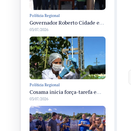
Políticia Regional
Governador Roberto Cidade entrega readequação do ambulatório da FCecon e amplia capacidade de atendimento oncológico em Manaus
03/07/2026
Políticia Regional
Cosama inicia força-tarefa em Anamã para fortalecer abastecimento de água e segurança hídrica da população
03/07/2026