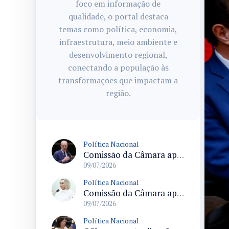
foco em informação de
qualidade, o portal destaca
temas como política, economia,
infraestrutura, meio ambiente e
desenvolvimento regional,
conectando a população às
transformações que impactam a
região.
Política Nacional
Comissão da Câmara aprova sinalização de atendimento prioritário com símbolos e descrições para diversas deficiências
09/07/2026
Política Nacional
Comissão da Câmara aprova criação da Política Nacional de Saúde na Escola com adesão facultativa às redes privadas
09/07/2026
Política Nacional