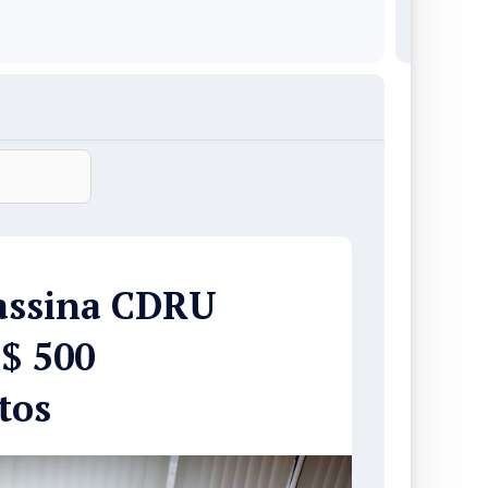
assina CDRU
S$ 500
tos