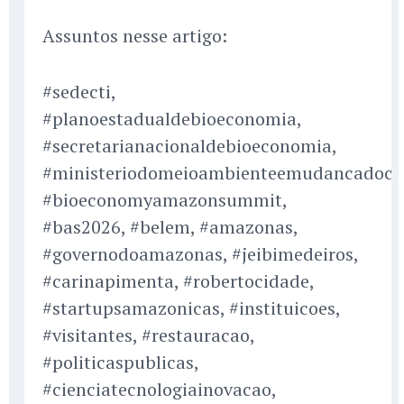
Assuntos nesse artigo:
#sedecti,
#planoestadualdebioeconomia,
#secretarianacionaldebioeconomia,
#ministeriodomeioambienteemudancadocl
#bioeconomyamazonsummit,
#bas2026, #belem, #amazonas,
#governodoamazonas, #jeibimedeiros,
#carinapimenta, #robertocidade,
#startupsamazonicas, #instituicoes,
#visitantes, #restauracao,
#politicaspublicas,
#cienciatecnologiainovacao,