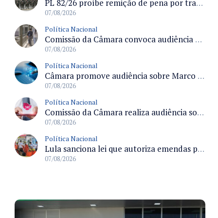
PL 82/26 proíbe remição de pena por trabalho em funções militares para condenados por crimes contra o Estado Democrático de Direito
07/08/2026
Política Nacional
Comissão da Câmara convoca audiência para discutir misoginia nas escolas e universidades após divulgação de listas misóginas
07/08/2026
Política Nacional
Câmara promove audiência sobre Marco de Fomento à Economia Digital e impactos da inteligência artificial
07/08/2026
Política Nacional
Comissão da Câmara realiza audiência sobre apostas online para medir o tamanho do mercado ilegal
07/08/2026
Política Nacional
Lula sanciona lei que autoriza emendas parlamentares para atendimento pré-hospitalar pelos bombeiros
07/08/2026