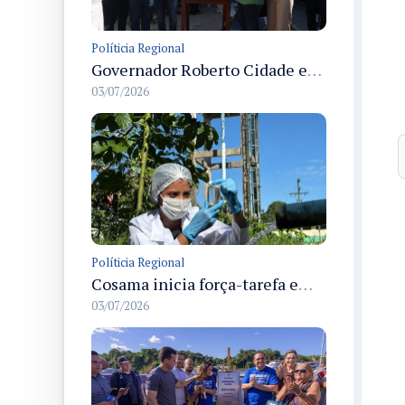
Políticia Regional
Governador Roberto Cidade entrega readequação do ambulatório da FCecon e amplia capacidade de atendimento oncológico em Manaus
03/07/2026
Políticia Regional
Cosama inicia força-tarefa em Anamã para fortalecer abastecimento de água e segurança hídrica da população
03/07/2026