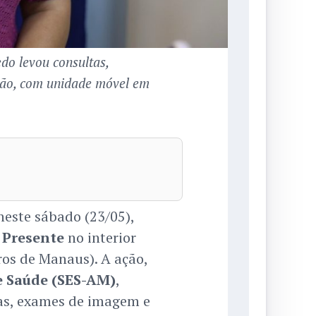
do levou consultas,
ção, com unidade móvel em
neste sábado (23/05),
 Presente
no interior
ros de Manaus). A ação,
e Saúde (SES-AM)
,
das, exames de imagem e