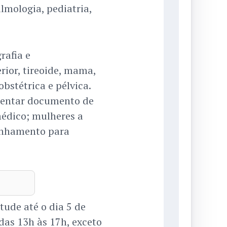
almologia, pediatria,
rafia e
rior, tireoide, mama,
bstétrica e pélvica.
esentar documento de
édico; mulheres a
inhamento para
ude até o dia 5 de
das 13h às 17h, exceto