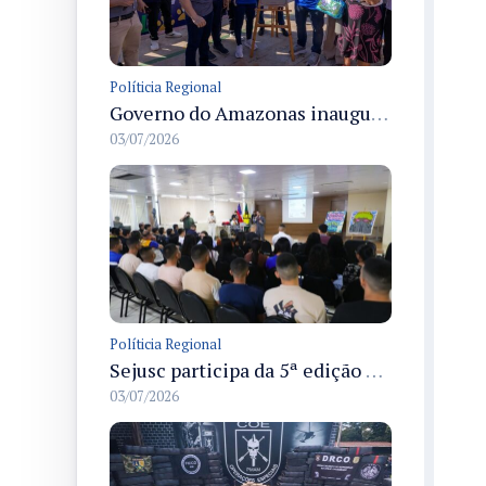
Políticia Regional
Governo do Amazonas inaugura primeiro Castramóvel Fluvial para atendimento veterinário às comunidades ribeirinhas e castração gratuita
03/07/2026
Políticia Regional
Sejusc participa da 5ª edição do Caminhos Literários com foco na cultura hip-hop nas unidades socioeducativas
03/07/2026