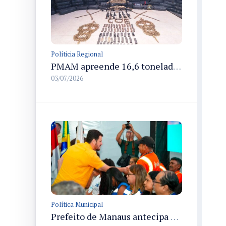
Políticia Regional
PMAM apreende 16,6 toneladas de entorpecentes e registra aumento nas prisões em flagrante e nas capturas de foragidos no primeiro semestre de 2026
03/07/2026
Política Municipal
Prefeito de Manaus antecipa 50% do 13º salário para servidores e define pagamento em 15 de julho