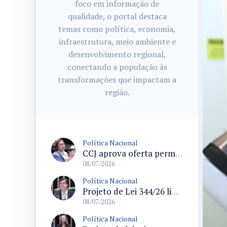
foco em informação de
qualidade, o portal destaca
temas como política, economia,
infraestrutura, meio ambiente e
desenvolvimento regional,
conectando a população às
transformações que impactam a
região.
Política Nacional
CCJ aprova oferta permanente de canais de atendimento a mulheres em situação de violência doméstica e altera Lei Maria da Penha
08/07/2026
Política Nacional
Projeto de Lei 344/26 limita impedimento e regula advocacia de parlamentares segundo ente remunerador
08/07/2026
Política Nacional