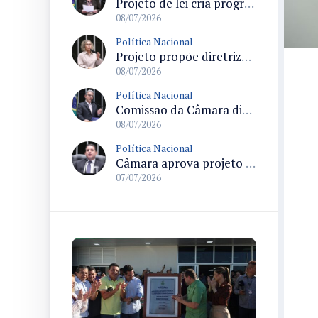
Projeto de lei cria programa federal para enfrentar insegurança hídrica na metade sul do Rio Grande do Sul
08/07/2026
Política Nacional
Projeto propõe diretrizes de segurança alimentar na Amazônia Legal para povos e comunidades tradicionais
08/07/2026
Política Nacional
Comissão da Câmara discute impactos sociais e possíveis violações por cobrança de pedágio na Lapa
08/07/2026
Política Nacional
Câmara aprova projeto que cria Sistema Nacional de enfrentamento da violência contra mulheres e envia texto ao Senado
07/07/2026