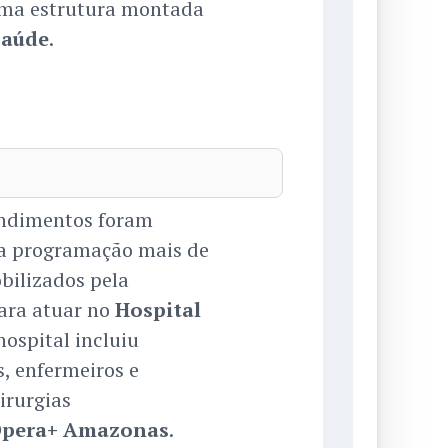
uma estrutura montada
Saúde
.
endimentos foram
da programação mais de
obilizados pela
ara atuar no
Hospital
hospital incluiu
s, enfermeiros e
irurgias
pera+ Amazonas
.