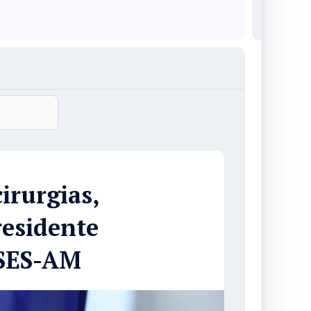
irurgias,
residente
 SES-AM