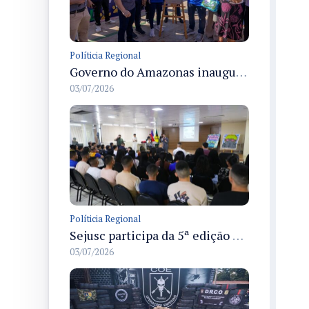
Políticia Regional
Governo do Amazonas inaugura primeiro Castramóvel Fluvial para atendimento veterinário às comunidades ribeirinhas e castração gratuita
03/07/2026
Políticia Regional
Sejusc participa da 5ª edição do Caminhos Literários com foco na cultura hip-hop nas unidades socioeducativas
03/07/2026