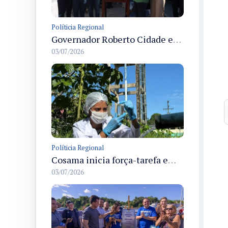
Políticia Regional
Governador Roberto Cidade entrega readequação do ambulatório da FCecon e amplia capacidade de atendimento oncológico em Manaus
03/07/2026
Políticia Regional
Cosama inicia força-tarefa em Anamã para fortalecer abastecimento de água e segurança hídrica da população
03/07/2026