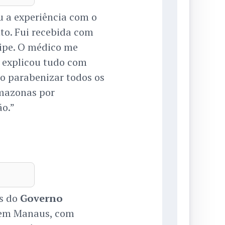
u a experiência com o
to. Fui recebida com
uipe. O médico me
e explicou tudo com
ro parabenizar todos os
Amazonas por
o.”
es do
Governo
 em Manaus, com