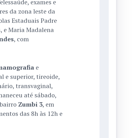
Telessaúde, exames e
res da zona leste da
colas Estaduais Padre
s
, e Maria Madalena
ndes
, com
mamografia
e
 e superior, tireoide,
ário, transvaginal,
rmaneceu até sábado,
 bairro
Zumbi 3
, em
imentos das 8h às 12h e