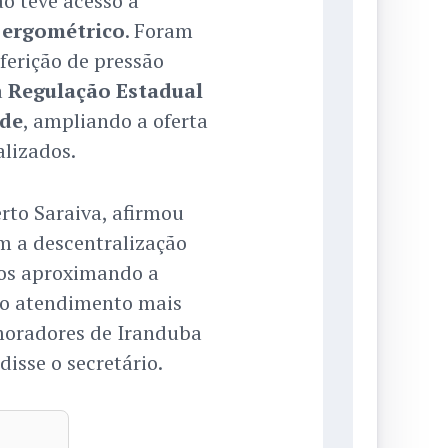
o teve acesso à
 ergométrico
. Foram
ferição de pressão
a
Regulação Estadual
úde
, ampliando a oferta
alizados.
rto Saraiva, afirmou
m a descentralização
mos aproximando a
do atendimento mais
moradores de Iranduba
disse o secretário.