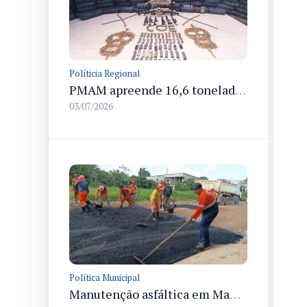
Políticia Regional
PMAM apreende 16,6 toneladas de entorpecentes e registra aumento nas prisões em flagrante e nas capturas de foragidos no primeiro semestre de 2026
03/07/2026
Política Municipal
Manutenção asfáltica em Manaus recupera rua Praia do Arpoador e melhora trafegabilidade no Tarumã