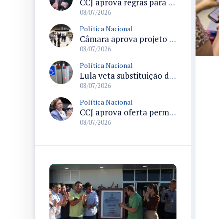
CCJ aprova regras para controle sanitário e comércio de produtos da agricultura familiar
08/07/2026
Política Nacional
Câmara aprova projeto que proíbe cobrança de tarifa mínima de consumo e muda regras do saneamento básico
08/07/2026
Política Nacional
Lula veta substituição do símbolo de acessibilidade proposto pela ONU e sanciona lei que amplia sinalização obrigatória
08/07/2026
Política Nacional
CCJ aprova oferta permanente de canais de atendimento a mulheres em situação de violência doméstica e altera Lei Maria da Penha
08/07/2026