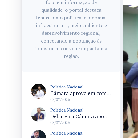
foco em informação de
qualidade, o portal destaca
temas como política, economia,
infraestrutura, meio ambiente e
desenvolvimento regional,
conectando a população às
transformações que impactam a
região.
Política Nacional
Câmara aprova em comissão texto que permite ampliar reserva de moradias para pessoas com deficiência conforme demanda
08/07/2026
Política Nacional
Debate na Câmara aponta riscos da exposição massiva de apostas esportivas e pede regras para publicidade
08/07/2026
Política Nacional