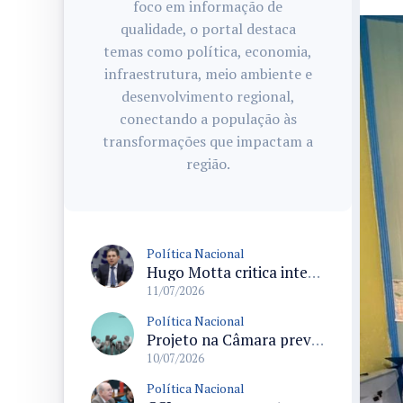
foco em informação de
qualidade, o portal destaca
temas como política, economia,
infraestrutura, meio ambiente e
desenvolvimento regional,
conectando a população às
transformações que impactam a
região.
Política Nacional
Hugo Motta critica interferência judicial na atividade do Poder Legislativo
11/07/2026
Política Nacional
Projeto na Câmara prevê pagamento do seguro-defeso ao pescador artesanal durante paralisações para preservação ambiental
10/07/2026
Política Nacional