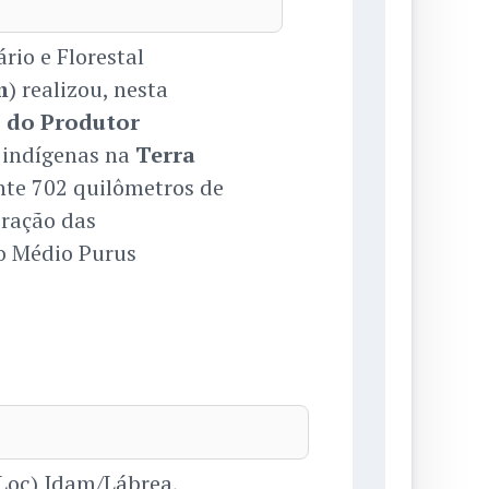
io e Florestal
m
) realizou, nesta
 do Produtor
 indígenas na
Terra
ante 702 quilômetros de
ração das
o Médio Purus
Loc) Idam/Lábrea,