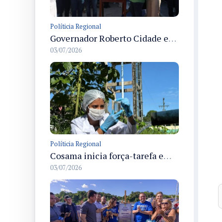
Políticia Regional
Governador Roberto Cidade entrega readequação do ambulatório da FCecon e amplia capacidade de atendimento oncológico em Manaus
03/07/2026
Políticia Regional
Cosama inicia força-tarefa em Anamã para fortalecer abastecimento de água e segurança hídrica da população
03/07/2026