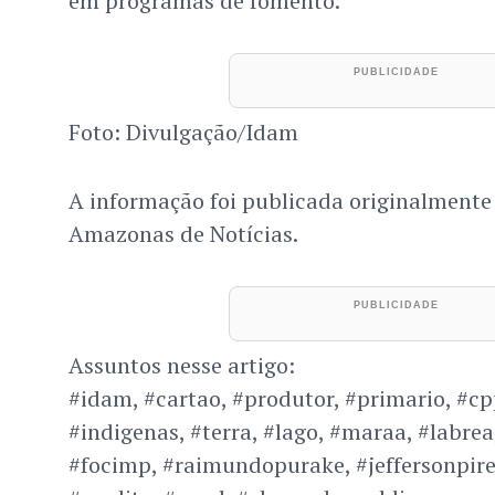
em programas de fomento.
Foto: Divulgação/Idam
A informação foi publicada originalmente
Amazonas de Notícias.
Assuntos nesse artigo:
#idam, #cartao, #produtor, #primario, #cpp
#indigenas, #terra, #lago, #maraa, #labre
#focimp, #raimundopurake, #jeffersonpire