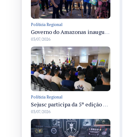
Políticia Regional
Governo do Amazonas inaugura primeiro Castramóvel Fluvial para atendimento veterinário às comunidades ribeirinhas e castração gratuita
03/07/2026
Políticia Regional
Sejusc participa da 5ª edição do Caminhos Literários com foco na cultura hip-hop nas unidades socioeducativas
03/07/2026