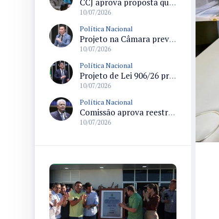
CCJ aprova proposta que altera regras de repartição do ICMS entre municípios em atividades do agronegócio
10/07/2026
Política Nacional
Projeto na Câmara prevê isenção do Imposto de Renda para profissionais da segurança pública e compensa receita com tributos sobre apostas
10/07/2026
Política Nacional
Projeto de Lei 906/26 propõe transparência no parcelamento e exige indicação de juros e taxas no preço a prazo
10/07/2026
Política Nacional
Comissão aprova reestruturação do quadro de pessoal do TRT da 4ª Região
10/07/2026