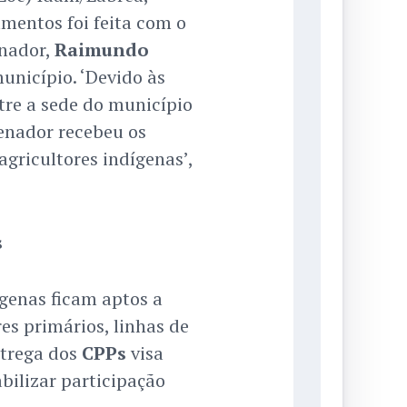
umentos foi feita com o
nador,
Raimundo
unicípio. ‘Devido às
tre a sede do município
enador recebeu os
gricultores indígenas’,
s
genas ficam aptos a
es primários, linhas de
ntrega dos
CPPs
visa
bilizar participação