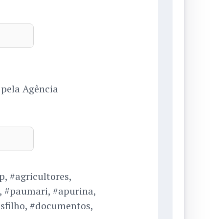
 pela Agência
, #agricultores,
a, #paumari, #apurina,
sfilho, #documentos,