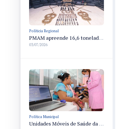
Políticia Regional
PMAM apreende 16,6 toneladas de entorpecentes e registra aumento nas prisões em flagrante e nas capturas de foragidos no primeiro semestre de 2026
03/07/2026
Política Municipal
Unidades Móveis de Saúde da Mulher atendem em novos e atuais pontos de Manaus entre 6 e 24 de julho