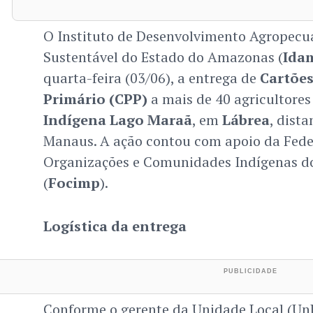
O Instituto de Desenvolvimento Agropecuár
Sustentável do Estado do Amazonas (
Ida
quarta-feira (03/06), a entrega de
Cartões
Primário (CPP)
a mais de 40 agricultores
Indígena Lago Maraã
, em
Lábrea
, dist
Manaus. A ação contou com apoio da Fede
Organizações e Comunidades Indígenas d
(
Focimp
).
Logística da entrega
Conforme o gerente da Unidade Local (Un