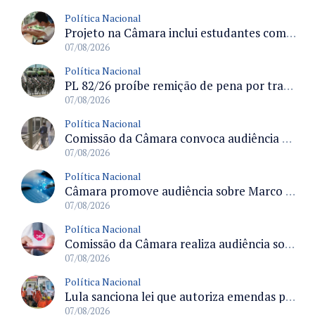
Política Nacional
Projeto na Câmara inclui estudantes com deficiência no regime escolar especial da LDB e estabelece critérios para frequência
07/08/2026
Política Nacional
PL 82/26 proíbe remição de pena por trabalho em funções militares para condenados por crimes contra o Estado Democrático de Direito
07/08/2026
Política Nacional
Comissão da Câmara convoca audiência para discutir misoginia nas escolas e universidades após divulgação de listas misóginas
07/08/2026
Política Nacional
Câmara promove audiência sobre Marco de Fomento à Economia Digital e impactos da inteligência artificial
07/08/2026
Política Nacional
Comissão da Câmara realiza audiência sobre apostas online para medir o tamanho do mercado ilegal
07/08/2026
Política Nacional
Lula sanciona lei que autoriza emendas parlamentares para atendimento pré-hospitalar pelos bombeiros
07/08/2026