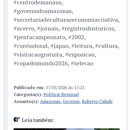
#centrodemanaus,
#governodoamazonas,
#secretariadeculturaeeconomiacriativa,
#acervo, #jornais, #registroshistoricos,
#pentacampeonato, #2002,
#coreiadosul, #japao, #leitura, #cultura,
#visitacaogratuita, #exposicao,
#copadomundo2026, #selecao
Publicado em:
17/05/2026 às 15:21
Categoria(s):
Políticia Regional
Assunto(s):
Amazonas
,
Governo
,
Roberto Cidade
Leia também: